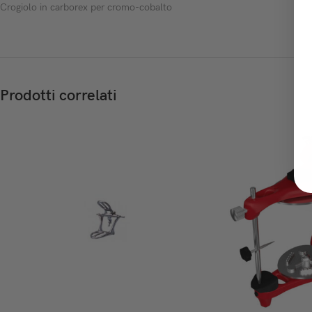
Crogiolo in carborex per cromo-cobalto
Prodotti correlati