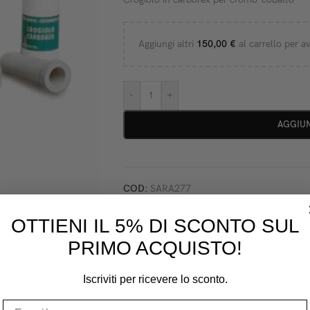
Aggiungi altri
150,00
€
al carrello per av
-
+
AGGIUN
COD:
SARA277
Categorie:
Attrezzature Da Laboratorio
,
Ge
OTTIENI IL 5% DI SCONTO SUL
PRIMO ACQUISTO!
DESCRIZIONE
Iscriviti per ricevere lo sconto.