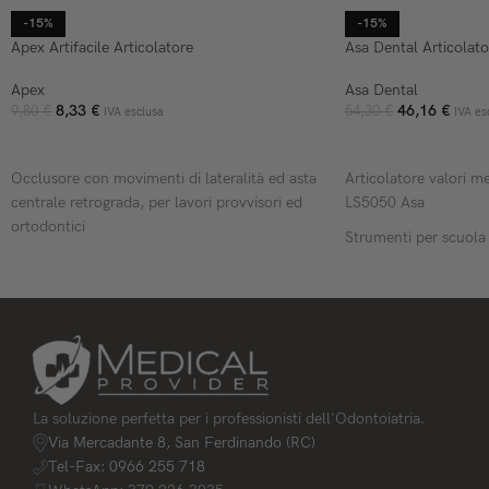
-15%
-15%
Apex Artifacile Articolatore
Asa Dental Articolat
Apex
Asa Dental
8,33
€
46,16
€
9,80
€
54,30
€
IVA esclusa
IVA es
AGGIUNGI AL CARRELLO
AGGIUNGI AL CARR
Occlusore con movimenti di lateralità ed asta
Articolatore valori me
centrale retrograda, per lavori provvisori ed
LS5050 Asa
ortodontici
Strumenti per scuola
La soluzione perfetta per i professionisti dell'Odontoiatria.
Via Mercadante 8, San Ferdinando (RC)
Tel-Fax: 0966 255 718