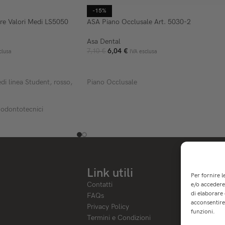
-15%
ore Valori Medi LS5050
ASA Piano Occlusale Art. 5030-2
Asa Dental
6,04
€
7,10
€
clusa
IVA esclusa
ELLO
AGGIUNGI AL CARRELLO
di linea Student, rosso,
Piano Occlusale
 odontotecnici
Link utili
Per fornire 
Contatti
e/o accedere 
di elaborare
FAQs
acconsentire 
Privacy Policy
funzioni.
Termini e Condizioni