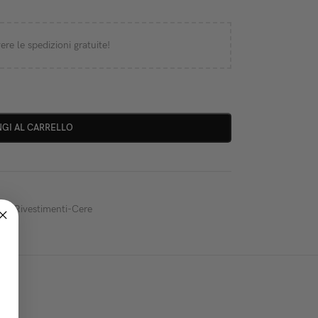
ere le spedizioni gratuite!
GI AL CARRELLO
ssi-Rivestimenti-Cere