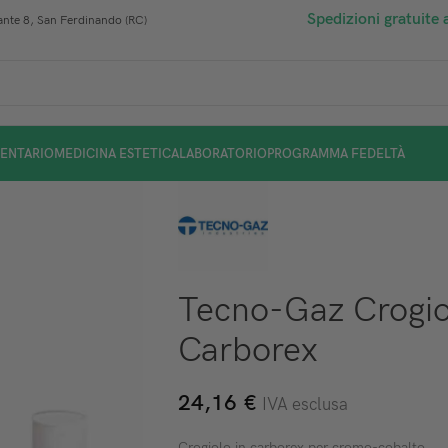
Spedizioni gratuite 
nte 8, San Ferdinando (RC)
ENTARIO
MEDICINA ESTETICA
LABORATORIO
PROGRAMMA FEDELTÀ
Tecno-Gaz Crogio
Carborex
24,16
€
IVA esclusa
Crogiolo in carborex per cromo-cobalto