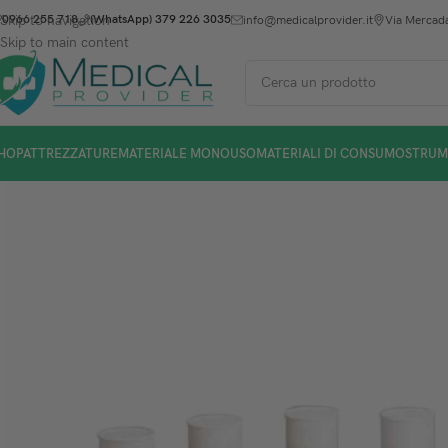
Skip to navigation
0966 255 718
(WhatsApp) 379 226 3035
info@medicalprovider.it
Via Mercada
Skip to main content
HOP
ATTREZZATURE
MATERIALE MONOUSO
MATERIALI DI CONSUMO
STRUM