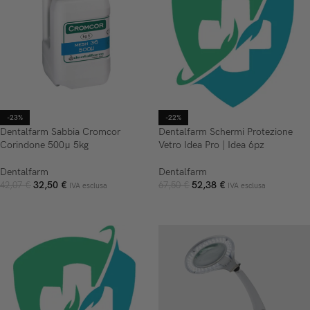
-23%
-22%
Dentalfarm Sabbia Cromcor
Dentalfarm Schermi Protezione
Corindone 500µ 5kg
Vetro Idea Pro | Idea 6pz
Dentalfarm
Dentalfarm
32,50
€
52,38
€
42,07
€
67,50
€
IVA esclusa
IVA esclusa
AGGIUNGI AL CARRELLO
AGGIUNGI AL CARRELLO