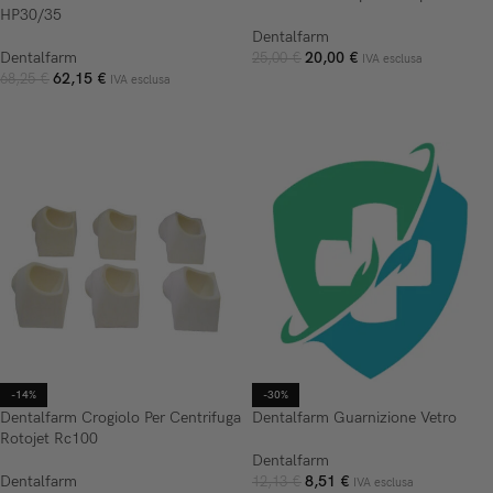
HP30/35
Dentalfarm
Dentalfarm
20,00
€
25,00
€
IVA esclusa
62,15
€
68,25
€
IVA esclusa
AGGIUNGI AL CARRELLO
AGGIUNGI AL CARRELLO
-14%
-30%
Dentalfarm Crogiolo Per Centrifuga
Dentalfarm Guarnizione Vetro
Rotojet Rc100
Dentalfarm
Dentalfarm
8,51
€
12,13
€
IVA esclusa