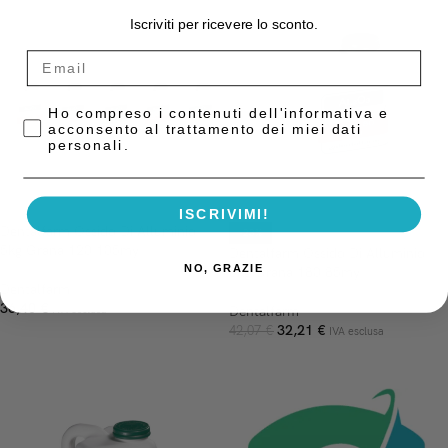
Iscriviti per ricevere lo sconto.
Privacy Policy
Ho compreso i contenuti dell'informativa e
acconsento al trattamento dei miei dati
personali.
ISCRIVIMI!
Dentalfarm Ossido Di Alluminio
-23%
5kg Grana 120 105my
Dentalfarm Ossido Di Alluminio
NO, GRAZIE
5kg Grana 180 85my
Dentalfarm
36,40
€
IVA esclusa
Dentalfarm
32,21
€
42,07
€
IVA esclusa
AGGIUNGI AL CARRELLO
AGGIUNGI AL CARRELLO