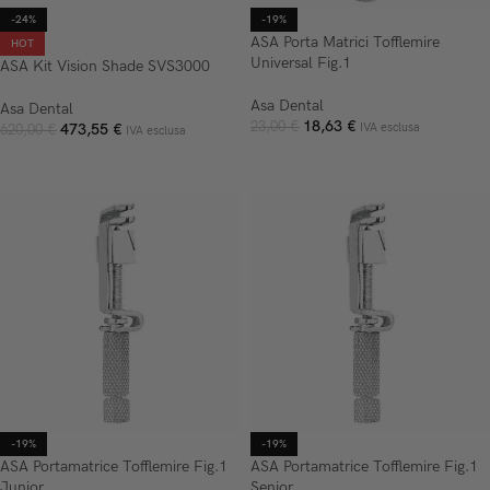
-24%
-19%
ASA Porta Matrici Tofflemire
HOT
Universal Fig.1
ASA Kit Vision Shade SVS3000
Asa Dental
Asa Dental
18,63
€
23,00
€
473,55
€
IVA esclusa
620,00
€
IVA esclusa
AGGIUNGI AL CARRELLO
AGGIUNGI AL CARRELLO
-19%
-19%
ASA Portamatrice Tofflemire Fig.1
ASA Portamatrice Tofflemire Fig.1
Junior
Senior