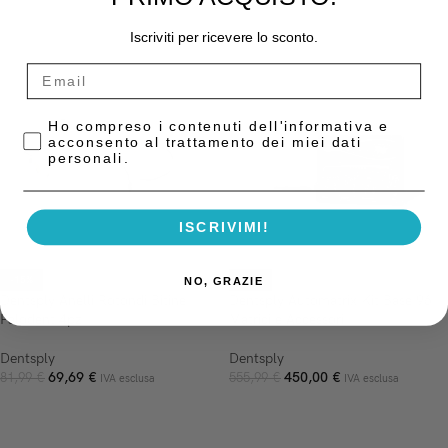
AGGIUNGI AL CARRELLO
AGGIUNGI AL CARRELLO
Iscriviti per ricevere lo sconto.
Privacy Policy
Ho compreso i contenuti dell'informativa e
acconsento al trattamento dei miei dati
personali.
ISCRIVIMI!
-15%
-19%
NO, GRAZIE
Dentsply Anelli Rotondi Bitine
Dentsply Automatrix Kit Base 96
Palodent 4pz
Matrici e Accessori
Dentsply
Dentsply
69,69
€
450,00
€
81,99
€
555,99
€
IVA esclusa
IVA esclusa
AGGIUNGI AL CARRELLO
AGGIUNGI AL CARRELLO