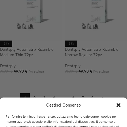
-34%
-34%
Dentsply Automatrix Ricambio
Dentsply Automatrix Ricambio
Medium Thin 72pz
Narrow Regular 72pz
Dentsply
Dentsply
49,90
€
49,90
€
76,09
€
76,09
€
IVA esclusa
IVA esclusa
AGGIUNGI AL CARRELLO
AGGIUNGI AL CARRELLO
1
2
3
4
…
6
7
8
→
Gestisci Consenso
Per fornire le migliori esperienze, utilizziamo tecnologie come i cookie per
memorizzare e/o accedere alle informazioni del dispositivo. Il consenso a
queste tecnologie ci permetterà di elaborare dati come il comportamento di