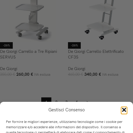
-26%
-26%
De Giorgi Carrello a Tre Ripiani
De Giorgi Carrello Elettrificato
SERVUS
CF3S
De Giorgi
De Giorgi
260,00
€
340,00
€
350,00
€
460,00
€
IVA esclusa
IVA esclusa
AGGIUNGI AL CARRELLO
AGGIUNGI AL CARRELLO
1
2
3
4
→
Gestisci Consenso
Per fornire le migliori esperienze, utilizziamo tecnologie come i cookie per
memorizzare e/o accedere alle informazioni del dispositivo. Il consenso a
queste tecnologie ci permetterà di elaborare dati come il comportamento di