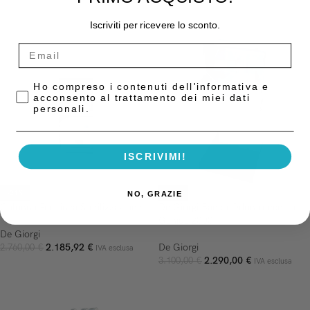
AGGIUNGI AL CARRELLO
AGGIUNGI AL CARRELLO
Iscriviti per ricevere lo sconto.
Privacy Policy
Ho compreso i contenuti dell'informativa e
acconsento al trattamento dei miei dati
personali.
ISCRIVIMI!
-21%
-26%
NO, GRAZIE
Colonna Per Linea Sterilizzazione
De Giorgi Banco Odontotecnico
Genius 2000
De Giorgi
2.185,92
€
De Giorgi
2.760,00
€
IVA esclusa
2.290,00
€
3.100,00
€
IVA esclusa
AGGIUNGI AL CARRELLO
AGGIUNGI AL CARRELLO