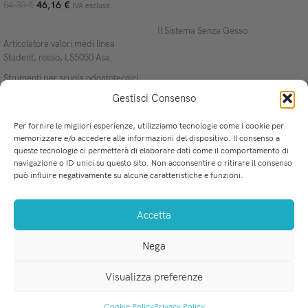
46,16
€
54,30
€
IVA esclusa
AGGIUNGI AL CARRELLO
AGGIUNGI AL CARRELLO
Il Sistema Senza Gesso
Articolatore valori medi linea
Student, rosso, LS5050 Asa
Strumenti per scuola odontotecnici
Gestisci Consenso
Per fornire le migliori esperienze, utilizziamo tecnologie come i cookie per
memorizzare e/o accedere alle informazioni del dispositivo. Il consenso a
queste tecnologie ci permetterà di elaborare dati come il comportamento di
u
La soluzione perfetta per i professionisti dell'Odontoiatria.
navigazione o ID unici su questo sito. Non acconsentire o ritirare il consenso
Via Mercadante 8, San Ferdinando (RC)
C
può influire negativamente su alcune caratteristiche e funzioni.
Tel-Fax: 0966 255 718
F
WhatsApp: 379 226 3035
P
Accetta
info@medicalprovider.it
P
T
Nega
e
C
Visualizza preferenze
MEDICAL PROVIDER s.r.l.
. P.IVA 03184520801
Cookie Policy
Privacy Policy