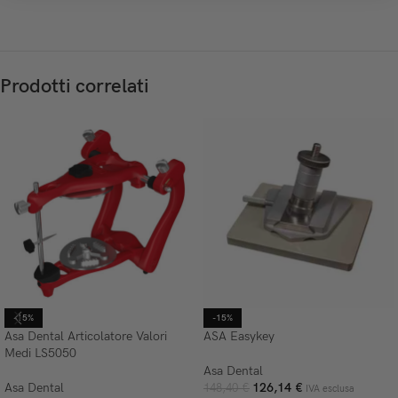
Prodotti correlati
-15%
-15%
Asa Dental Articolatore Valori
ASA Easykey
Medi LS5050
Asa Dental
Asa Dental
126,14
€
148,40
€
IVA esclusa