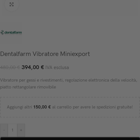
Click to enlarge
Dentalfarm Vibratore Miniexport
394,00
€
480,00
€
IVA esclusa
Vibratore per gessi e rivestimenti, regolazione elettronica della velocità,
piatto rettangolare rimovibile
Aggiungi altri
150,00
€
al carrello per avere le spedizioni gratuite!
-
+