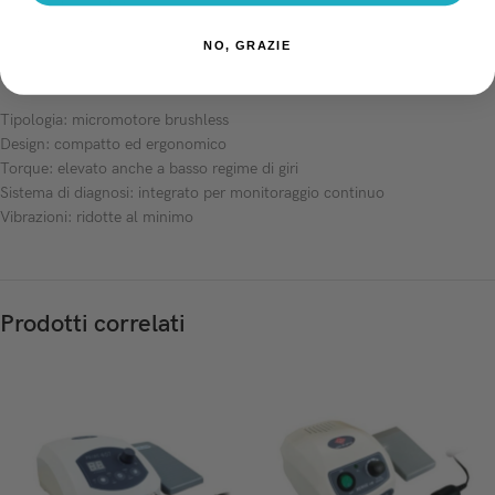
sistema di autodiagnosi per monitorare continuamente il funzionamento
e prevenire eventuali problemi.
NO, GRAZIE
Specifiche tecniche
Tipologia: micromotore brushless
Design: compatto ed ergonomico
Torque: elevato anche a basso regime di giri
Sistema di diagnosi: integrato per monitoraggio continuo
Vibrazioni: ridotte al minimo
Prodotti correlati