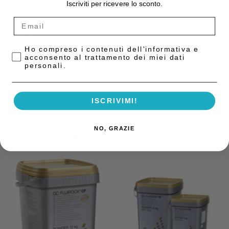
Iscriviti per ricevere lo sconto.
COD:
SATA904
Categorie:
Gessi Rivestimenti
,
Gessi-Rivestimenti-Cere
Privacy Policy
Ho compreso i contenuti dell'informativa e
acconsento al trattamento dei miei dati
Descrizione
personali.
Basi in plastica per espansione libera. SATA904 Tecno-Gaz
ISCRIVIMI!
NO, GRAZIE
Prodotti correlati