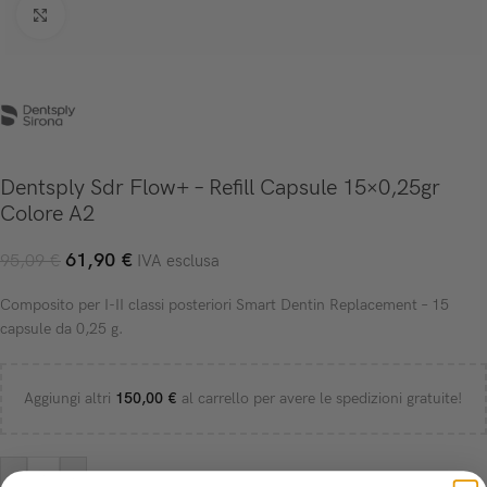
Click to enlarge
Dentsply Sdr Flow+ – Refill Capsule 15×0,25gr
Colore A2
61,90
€
95,09
€
IVA esclusa
Composito per I-II classi posteriori Smart Dentin Replacement – 15
capsule da 0,25 g.
Aggiungi altri
150,00
€
al carrello per avere le spedizioni gratuite!
-
+