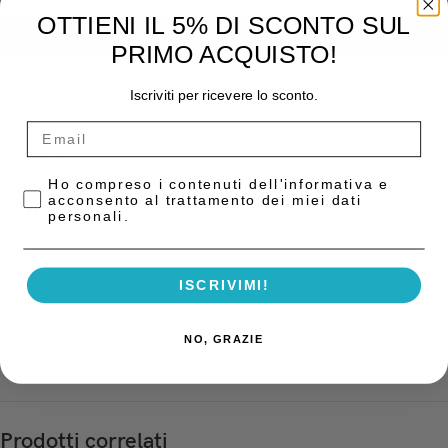
OTTIENI IL 5% DI SCONTO SUL
AGGIUNGI AL CARRELLO
PRIMO ACQUISTO!
Iscriviti per ricevere lo sconto.
COD:
60603042
Categoria:
Compositi
Privacy Policy
Ho compreso i contenuti dell'informativa e
acconsento al trattamento dei miei dati
Descrizione
personali.
Composito bulk fill indicato per i restauri di I, II, III e V classe.
La tecnologia SDR offre una combinazione inimitabile di consistenza
fluida, eccellente capacità di adattamento alla cavità, caratteristiche
ISCRIVIMI!
uniche di autolivellamento e basso stress da contrazione.
Confezione: 15 capsule monouso da 0,25 g. cad.
NO, GRAZIE
Prodotti correlati