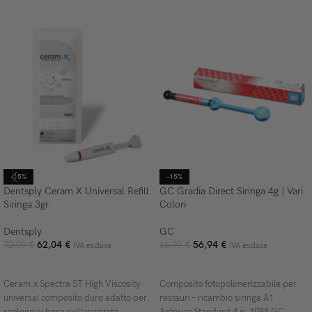
-15%
-15%
Dentsply Ceram X Universal Refill
GC Gradia Direct Siringa 4g | Vari
Siringa 3gr
Colori
Dentsply
GC
62,04
€
56,94
€
72,99
€
66,99
€
IVA esclusa
IVA esclusa
SCEGLI
SCEGLI
Ceram.x Spectra ST High Viscosity
Composito fotopolimerizzabile per
universal composito duro adatto per
restauri – ricambio siringa A1