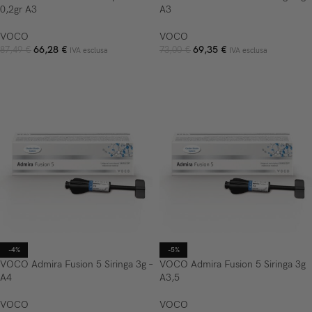
0,2gr A3
A3
VOCO
VOCO
66,28
€
69,35
€
87,49
€
73,00
€
IVA esclusa
IVA esclusa
AGGIUNGI AL CARRELLO
AGGIUNGI AL CARRELLO
-4%
-5%
VOCO Admira Fusion 5 Siringa 3g –
VOCO Admira Fusion 5 Siringa 3g
A4
A3,5
VOCO
VOCO