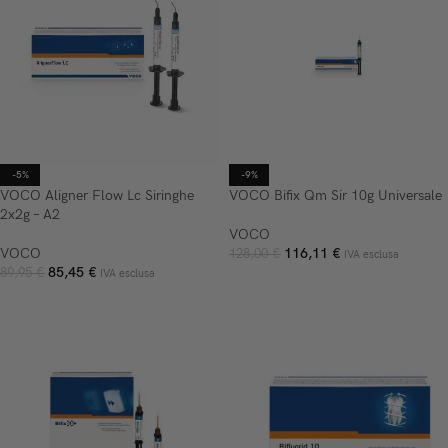
-5%
-9%
VOCO Aligner Flow Lc Siringhe
VOCO Bifix Qm Sir 10g Universale
2x2g – A2
VOCO
VOCO
116,11
€
128,00
€
IVA esclusa
85,45
€
89,95
€
IVA esclusa
AGGIUNGI AL CARRELLO
AGGIUNGI AL CARRELLO