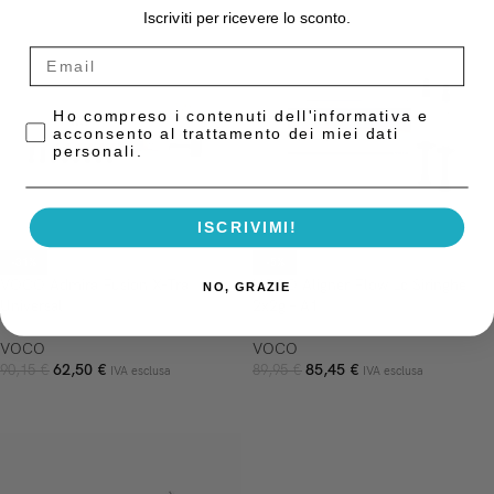
Iscriviti per ricevere lo sconto.
Privacy Policy
Ho compreso i contenuti dell'informativa e
acconsento al trattamento dei miei dati
personali.
ISCRIVIMI!
-31%
-5%
VOCO Admira Fusion X-Tra
VOCO Aligner Flow Lc Siringhe
NO, GRAZIE
Universal
2x2g – A1
VOCO
VOCO
62,50
€
85,45
€
90,15
€
89,95
€
IVA esclusa
IVA esclusa
AGGIUNGI AL CARRELLO
AGGIUNGI AL CARRELLO