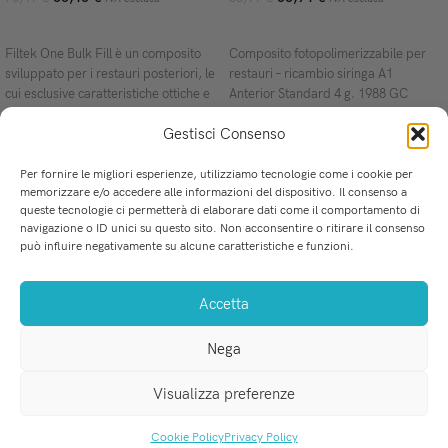
SCEGLI
SCEGLI
Filtek One Bulk Fill è un composito
Composito fotopolimerizzabile per
sviluppato per i restauri posteriori, le
restauri – ricambio siringa A1
cui esclusive caratteristiche ottiche e
Anterior Standard 4 g. 1988 GC
un migliore
Gestisci Consenso
Per fornire le migliori esperienze, utilizziamo tecnologie come i cookie per
memorizzare e/o accedere alle informazioni del dispositivo. Il consenso a
queste tecnologie ci permetterà di elaborare dati come il comportamento di
u
La soluzione perfetta per i professionisti dell'Odontoiatria.
navigazione o ID unici su questo sito. Non acconsentire o ritirare il consenso
Via Mercadante 8, San Ferdinando (RC)
C
può influire negativamente su alcune caratteristiche e funzioni.
Tel-Fax: 0966 255 718
F
WhatsApp: 379 226 3035
P
Accetta
info@medicalprovider.it
P
T
Nega
e
C
Visualizza preferenze
MEDICAL PROVIDER s.r.l.
. P.IVA 03184520801
Cookie Policy
Privacy Policy