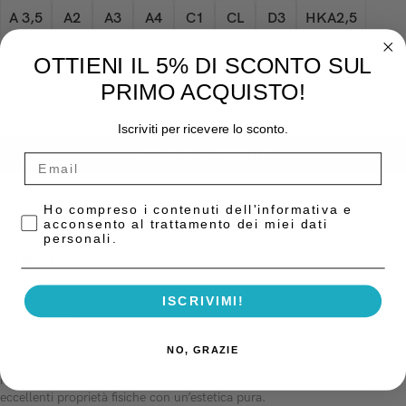
A 3,5
A2
A3
A4
C1
CL
D3
HKA2,5
ODC
OMC
OTTIENI IL 5% DI SCONTO SUL
PRIMO ACQUISTO!
-
+
Iscriviti per ricevere lo sconto.
AGGIUNGI AL CARRELLO
Privacy Policy
Ho compreso i contenuti dell'informativa e
acconsento al trattamento dei miei dati
COD:
N/A
personali.
Categoria:
Compositi
ISCRIVIMI!
Descrizione
Venus Pearl – La bellezza oltre l’estetica. Il composito nanoibrido Venus
NO, GRAZIE
Pearl detta nuovi standard per le ricostruzioni conservative,
presentandosi in una consistenza cremosa. Questo prodotto combina
eccellenti proprietà fisiche con un’estetica pura.