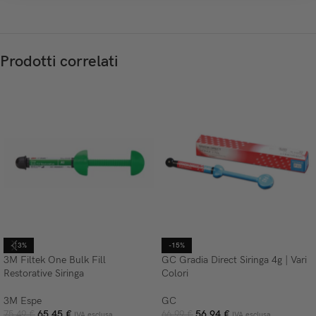
Prodotti correlati
-13%
-15%
3M Filtek One Bulk Fill
GC Gradia Direct Siringa 4g | Vari
Restorative Siringa
Colori
3M Espe
GC
65,45
€
56,94
€
75,49
€
66,99
€
IVA esclusa
IVA esclusa