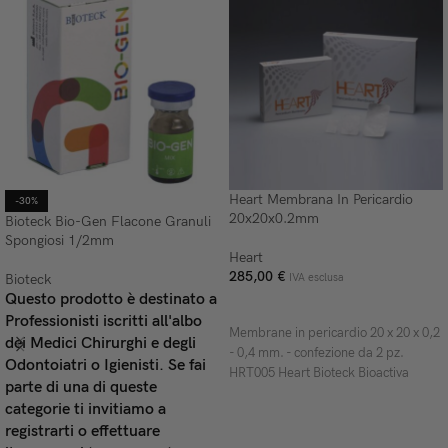
Heart Membrana In Pericardio
-30%
20x20x0.2mm
Bioteck Bio-Gen Flacone Granuli
Spongiosi 1/2mm
Heart
285,00
€
Bioteck
IVA esclusa
Questo prodotto è destinato a
AGGIUNGI AL CARRELLO
Professionisti iscritti all'albo
Membrane in pericardio 20 x 20 x 0,2
dei Medici Chirurghi e degli
- 0,4 mm. - confezione da 2 pz.
Odontoiatri o Igienisti. Se fai
HRT005 Heart Bioteck Bioactiva
parte di una di queste
categorie ti invitiamo a
registrarti o effettuare