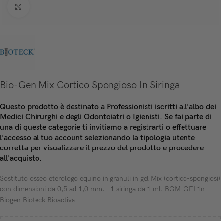
Click to enlarge
Bio-Gen Mix Cortico Spongioso In Siringa
Questo prodotto è destinato a Professionisti iscritti all'albo dei
Medici Chirurghi e degli Odontoiatri o Igienisti. Se fai parte di
una di queste categorie ti invitiamo a registrarti o effettuare
l'accesso al tuo account selezionando la tipologia utente
corretta per visualizzare il prezzo del prodotto e procedere
all'acquisto.
Sostituto osseo eterologo equino in granuli in gel Mix (cortico-spongiosi)
con dimensioni da 0,5 ad 1,0 mm. – 1 siringa da 1 ml. BGM-GEL1n
Biogen Bioteck Bioactiva