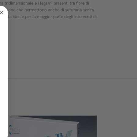
ridimensionale e i legami presenti tra fibre di
la trazione che permettono anche di suturarla senza
celta ideale per la maggior parte degli interventi di