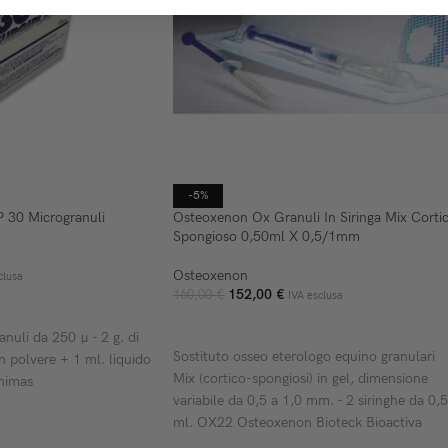
-5%
P 30 Microgranuli
Osteoxenon Ox Granuli In Siringa Mix Corti
Spongioso 0,50ml X 0,5/1mm
Osteoxenon
clusa
152,00
€
160,00
€
IVA esclusa
ELLO
AGGIUNGI AL CARRELLO
ranuli da 250 µ - 2 g. di
Sostituto osseo eterologo equino granulari
 polvere + 1 ml. liquido
Mix (cortico-spongiosi) in gel, dimensione
himas
variabile da 0,5 a 1,0 mm. - 2 siringhe da 0,
ml. OX22 Osteoxenon Bioteck Bioactiva