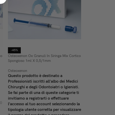
Osteoxenon Ox Gr
-45%
Spongioso 0,5/1
co
Osteoxenon Ox Granuli In Siringa Mix Cortico
Spongioso 1ml X 0,5/1mm
Osteoxenon
92,00
€
IVA esclusa
Osteoxenon
Questo prodotto è destinato a
AGGIUNGI AL C
Professionisti iscritti all'albo dei Medici
Sostituto osseo e
Chirurghi e degli Odontoiatri o Igienisti.
Mix (Cortico-Spong
Se fai parte di una di queste categorie ti
da 0,5 a 1 mm. - f
invitiamo a registrarti o effettuare
OX31 Osteoxenon 
50
l'accesso al tuo account selezionando la
tipologia utente corretta per visualizzare