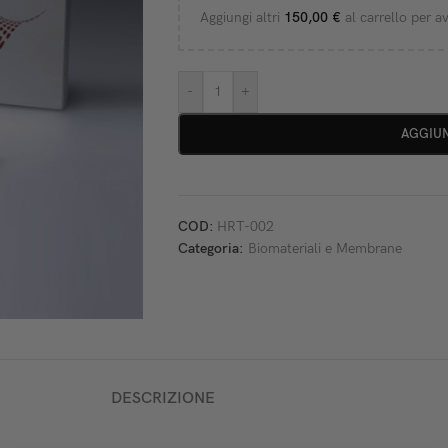
Aggiungi altri
150,00
€
al carrello per av
-
+
AGGIUN
COD:
HRT-002
Categoria:
Biomateriali e Membrane
DESCRIZIONE