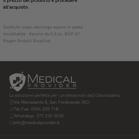
il prezzo del prodotto e procedere
all'acquisto.
LEGGI TUTTO
Sostituto osseo eterologo equino in pasta
modellabile - flacone da 0,5 cc. BGP-01
Biogen Bioteck Bioactiva
La soluzione perfetta per i professionisti dell'Odontoiatria.
Via Mercadante 8, San Ferdinando (RC)
Tel-Fax: 0966 255 718
WhatsApp: 379 226 3035
info@medicalprovider.it