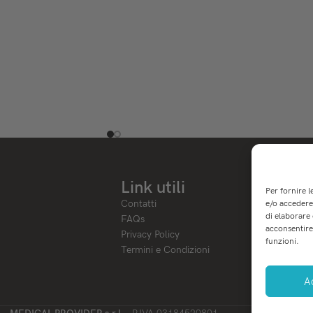
Link utili
Per fornire 
Contatti
e/o accedere 
di elaborare
FAQs
acconsentire 
Privacy Policy
funzioni.
Termini e Condizioni
A