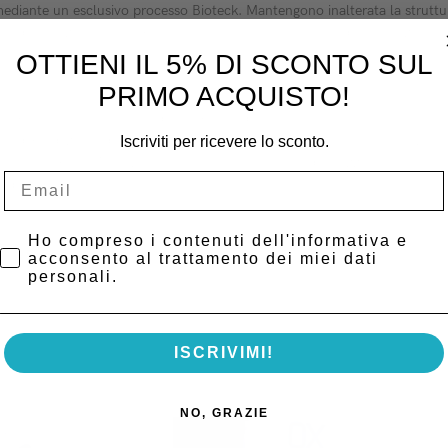
ante un esclusivo processo Bioteck. Mantengono inalterata la struttura t
o di protezione prolungato e particolari caratteristiche di resistenza al
 infine il processo di rigenerazione ossea rendendo le membrane Heart la s
OTTIENI IL 5% DI SCONTO SUL
PRIMO ACQUISTO!
legami presenti tra fibre di collagene ed elastina.
 la degradazione della membrana e si riduce la sua capacità protettiva.
Iscriviti per ricevere lo sconto.
 collagene. Tuttavia presenta la stessa facilità di utilizzo.
io quando la stabilità non è certa.
Privacy Policy
Ho compreso i contenuti dell'informativa e
acconsento al trattamento dei miei dati
personali.
ISCRIVIMI!
NO, GRAZIE