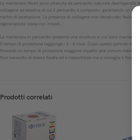
Le membrane Heart sono ottenute da pericardio naturale deantigenato medi
collagene ed elastina di cui il pericardio è composto, garantendo un temp
rischio di lacerazione. La presenza di collagene non denaturato favorisce
rigenerazione ossea con innesti.
La membrana in pericardio presenta una struttura in cui sono mantenuti i 
Il tempo di protezione raggiunge i 3 – 4 mesi. Dopo questo periodo inizia
Possiede un tempo di protezione maggiore rispetto alle comuni membrane in
Non necessita di essere fissata ed è riassorbibile ma si consiglia il fissagg
Prodotti correlati