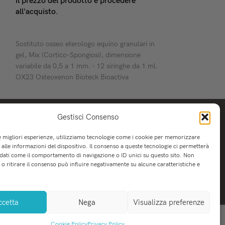
il prezzo del prodotto e procedere
all'acquisto.
LEGGI TUTTO
Sostituto osseo eterologo equino granulari in
gel, Mix (Cortico-Spongiosi), dimensione
variabile da 0,5 a 1 mm. - 12 siringhe da 1 ml.
OX23 Osteoxenon Bioteck Bioactiva
Gestisci Consenso
le migliori esperienze, utilizziamo tecnologie come i cookie per memorizzare
alle informazioni del dispositivo. Il consenso a queste tecnologie ci permetterà
 dati come il comportamento di navigazione o ID unici su questo sito. Non
o ritirare il consenso può influire negativamente su alcune caratteristiche e
ccetta
Nega
Visualizza preferenze
Cookie Policy
Privacy Policy