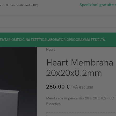
Spedizioni gratuite 
nte 8, San Ferdinando (RC)
ENTARIO
MEDICINA ESTETICA
LABORATORIO
PROGRAMMA FEDELTÀ
Heart
Heart Membrana I
20x20x0.2mm
285,00
€
IVA esclusa
Membrane in pericardio 20 x 20 x 0,2 – 0,
Bioactiva