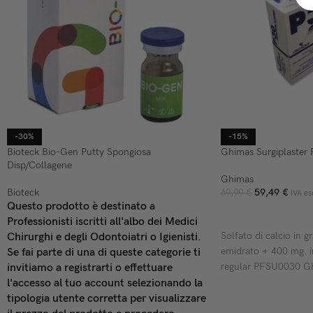
-30%
-15%
Bioteck Bio-Gen Putty Spongiosa
Ghimas Surgiplaster 
Disp/Collagene
Ghimas
Bioteck
59,49
€
69,99
€
IVA es
Questo prodotto è destinato a
AGGIUNGI AL CARR
Professionisti iscritti all'albo dei Medici
Solfato di calcio in g
Chirurghi e degli Odontoiatri o Igienisti.
emidrato + 400 mg. in
Se fai parte di una di queste categorie ti
regular PFSU0030 G
invitiamo a registrarti o effettuare
l'accesso al tuo account selezionando la
tipologia utente corretta per visualizzare