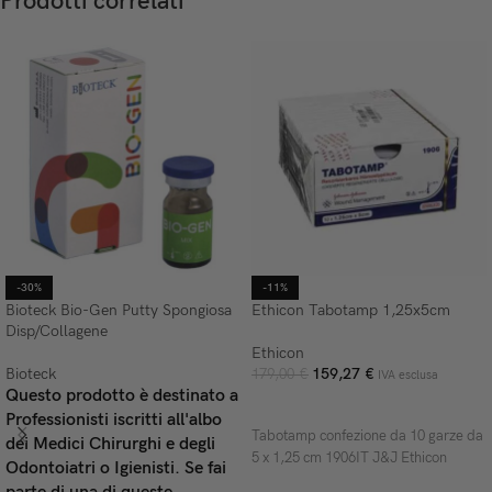
Prodotti correlati
-30%
-11%
Bioteck Bio-Gen Putty Spongiosa
Ethicon Tabotamp 1,25x5cm
Disp/Collagene
Ethicon
Bioteck
159,27
€
179,00
€
IVA esclusa
Questo prodotto è destinato a
AGGIUNGI AL CARRELLO
Professionisti iscritti all'albo
Tabotamp confezione da 10 garze da
dei Medici Chirurghi e degli
5 x 1,25 cm 1906IT J&J Ethicon
Odontoiatri o Igienisti. Se fai