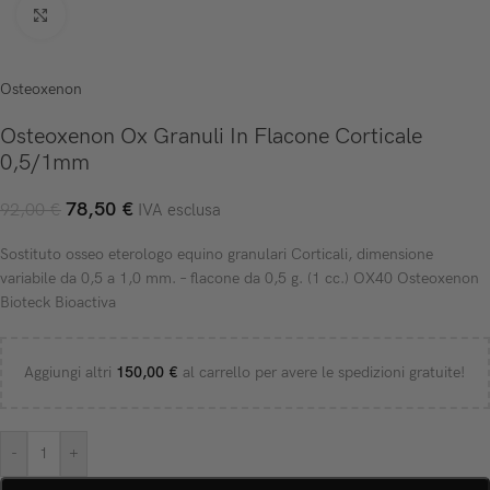
Click to enlarge
Osteoxenon
Osteoxenon Ox Granuli In Flacone Corticale
0,5/1mm
78,50
€
92,00
€
IVA esclusa
Sostituto osseo eterologo equino granulari Corticali, dimensione
variabile da 0,5 a 1,0 mm. – flacone da 0,5 g. (1 cc.) OX40 Osteoxenon
Bioteck Bioactiva
Aggiungi altri
150,00
€
al carrello per avere le spedizioni gratuite!
-
+