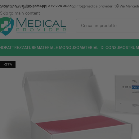
Skip to navigation
0966 255 718
(WhatsApp) 379 226 3035
info@medicalprovider.it
Via Mercada
Skip to main content
HOP
ATTREZZATURE
MATERIALE MONOUSO
MATERIALI DI CONSUMO
STRUM
-21%