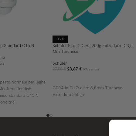
-12%
lo Standard C15 N
Schuler Filo Di Cera 250g Extraduro D.3,5
Mm Turchese
one
Schuler
usa
23,87
€
27,00
€
IVA esclusa
ELLO
AGGIUNGI AL CARRELLO
pasto normale per leghe
CERA in FILO diam.3,5mm Turchese-
Manfredi Reddish
Extradura 250gm
mico standard C15 N
onditrici