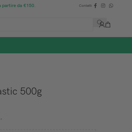
a partire da €150.
Contatti
stic 500g
0°