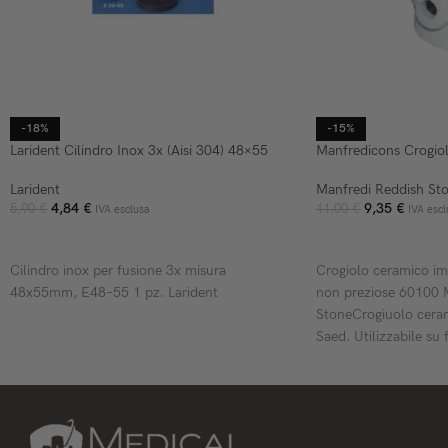
-18%
-15%
Larident Cilindro Inox 3x (Aisi 304) 48×55
Manfredicons Crogio
Larident
Manfredi Reddish St
4,84
€
9,35
€
5,90
€
11,00
€
IVA esclusa
IVA escl
AGGIUNGI AL CARRELLO
AGGIUNGI AL CARR
Cilindro inox per fusione 3x misura
Crogiolo ceramico im
48x55mm, E48–55 1 pz. Larident
non preziose 60100 
StoneCrogiuolo cera
Saed. Utilizzabile su f