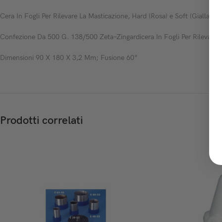
Cera In Fogli Per Rilevare La Masticazione, Hard (Rosa) e Soft (Gialla)
Confezione Da 500 G. 138/500 Zeta–Zingardicera In Fogli Per Rilevare 
Dimensioni 90 X 180 X 3,2 Mm; Fusione 60°
Prodotti correlati