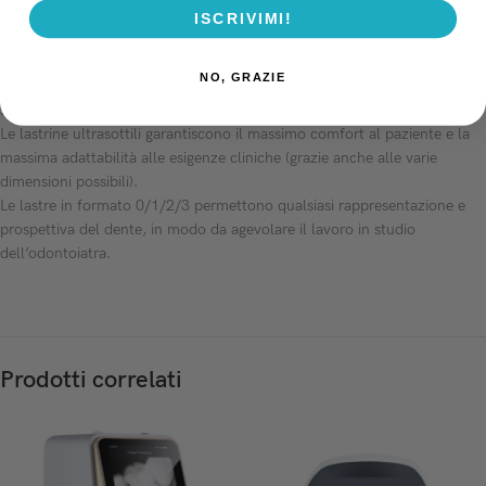
contesti esclusivi, grazie al suo design particolare e alla dimensione
ISCRIVIMI!
veramente compatta (28×16,5×21 cm) permette di concentrarsi solo
sull’assistenza ai pazienti. L’algoritmo multi-layer permette una maggior
NO, GRAZIE
differenziazione dei tessuti e delle diverse strutture anatomiche, ora in
super-risoluzione.
Le lastrine ultrasottili garantiscono il massimo comfort al paziente e la
massima adattabilità alle esigenze cliniche (grazie anche alle varie
dimensioni possibili).
Le lastre in formato 0/1/2/3 permettono qualsiasi rappresentazione e
prospettiva del dente, in modo da agevolare il lavoro in studio
dell’odontoiatra.
Prodotti correlati