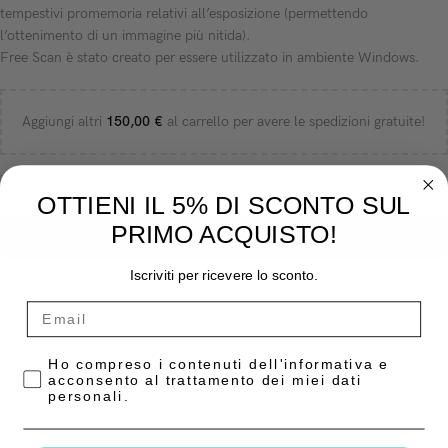
tempestivi promemoria relativi all’esposizione (permettendo
l’ottenimento di un immagine più nitida).
Free Scan è stato creato per essere utilizzato in ambiente Windows.
Aggiungi altri
150,00
€
al carrello per avere le spedizioni gratuite!
-
+
OTTIENI IL 5% DI SCONTO SUL
PRIMO ACQUISTO!
AGGIUNGI AL CARRELLO
Iscriviti per ricevere lo sconto.
COD:
825/00
Categoria:
Scanner Ai Fosfori
Privacy Policy
Ho compreso i contenuti dell'informativa e
acconsento al trattamento dei miei dati
personali.
Descrizione
La perfetta unione tra estetica e semplicità. Un prodotto adatto a