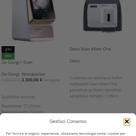
Dexis Scan eXam One
-34%
NEW
Dexis
De Giorgi I-Scan
AGGIUNGI A RICHIESTA PREVENTIVO
De Giorgi
,
Woodpecker
Il sistema con lastrine ai fosfori
3.300,00
€
5.000,00
€
IVA esclusa
riutilizzabili Scan eXam One
AGGIUNGI AL CARRELLO
garantisce un flusso operativo
semplice e comodo. L’intero
Specifiche tecniche:
processo, dalla
Risoluzione: 17 LP/mm
Spessore lastre: 0,4 mm
Formati lastre: 21 x 32 mm, 23 x 39
Gestisci Consenso
mm, 30 x 40 mm, 26 x 53 mm
Processore: 8-core, tecnologia 14 nm
Per fornire le migliori esperienze, utilizziamo tecnologie come i cookie per