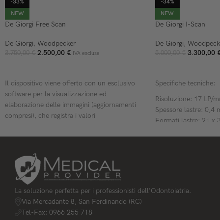
-33%
-34%
NEW
NEW
De Giorgi Free Scan
De Giorgi I-Scan
De Giorgi
,
Woodpecker
De Giorgi
,
Woodpeck
2.500,00
€
3.300,00
3.750,00
€
5.000,00
€
IVA esclusa
AGGIUNGI AL CARRELLO
AGGIUNGI AL CARR
Il dispositivo viene offerto con un esclusivo
Specifiche tecniche:
software per la visualizzazione ed
Risoluzione: 17 LP/
elaborazione delle immagini (aggiornamenti
Spessore lastre: 0,4
compresi), che registra i valori
Formati lastre: 21 x
dell’acquisizione e invia al professionista
x 40 mm, 26 x 53 m
tempestivi promemoria relativi all’esposizione
Processore: 8-core, 
(permettendo l’ottenimento di un immagine
Monitor: Touch scree
più nitida).
Software: Integrato 
Free Scan è stato creato per essere utilizzato
in ambiente Windows.
La soluzione perfetta per i professionisti dell'Odontoiatria.
Via Mercadante 8, San Ferdinando (RC)
Tel-Fax: 0966 255 718