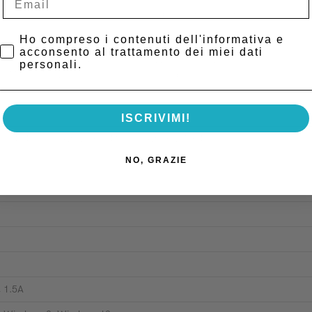
a durata estremamente lunga, per una qualità dell’immagine ottimale e me
Privacy Policy
Ho compreso i contenuti dell'informativa e
osità.
acconsento al trattamento dei miei dati
sparmio energetico quando non utilizzi il dispositivo.
personali.
ITAGORA, avrai connessioni illimitate ed utenti multipli.
ISCRIVIMI!
 1: 24×40 mm, Size 2: 31×41 mm, Size 3: 27×54 mm
NO, GRAZIE
 1.5A