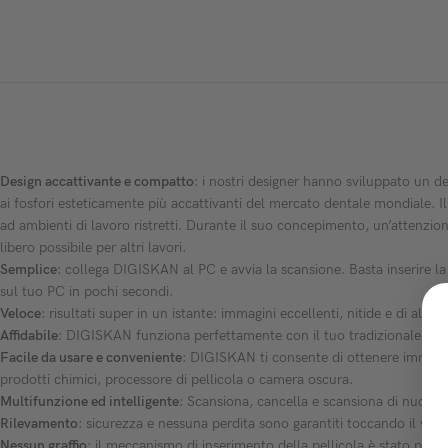
Design accattivante e compatto
: i nostri designer hanno sviluppato un 
ai fosfori esteticamente più accattivanti del mercato dentale mondiale. I
ad ambienti di lavoro ristretti. Durante il suo concepimento, un’attenzio
libero possibile per altri lavori.
Semplice
: collega DIGISKAN al PC e avvia la scansione. Basta inserire la
sul tuo PC in pochi secondi.
Veloce
: risultati super in un istante: immagini eccellenti, nitide e di al
Affidabile
: DIGISKAN funziona perfettamente con il tuo tradizionale end
Facile da usare e conveniente
: DIGISKAN ti consente di ottenere immagini 
prodotti chimici, processore di pellicola o camera oscura.
Multifunzione ed intelligente
: Scansiona, cancella e scansiona di nuovo: 
Rilevamento
: sicurezza e nessuna perdita sono garantiti toccando il vassoi
Nessun graffio
: il meccanismo di inserimento della pellicola è stato prog