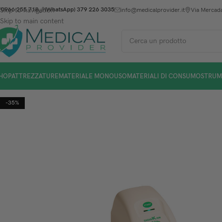
Skip to navigation
0966 255 718
(WhatsApp) 379 226 3035
info@medicalprovider.it
Via Mercada
Skip to main content
HOP
ATTREZZATURE
MATERIALE MONOUSO
MATERIALI DI CONSUMO
STRUM
-35%