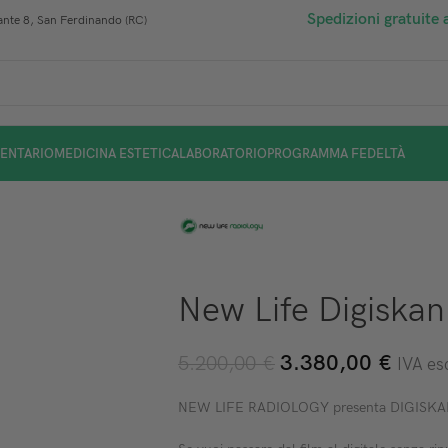
Spedizioni gratuite 
nte 8, San Ferdinando (RC)
ENTARIO
MEDICINA ESTETICA
LABORATORIO
PROGRAMMA FEDELTÀ
New Life Digiskan
3.380,00
€
5.200,00
€
IVA es
NEW LIFE RADIOLOGY presenta DIGISKAN, lo