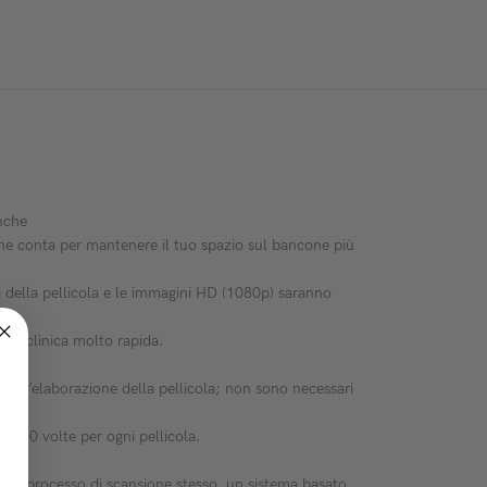
anche
 che conta per mantenere il tuo spazio sul bancone più
ni della pellicola e le immagini HD (1080p) saranno
nosi clinica molto rapida.
ata.
per l’elaborazione della pellicola; non sono necessari
 2000 volte per ogni pellicola.
te il processo di scansione stesso, un sistema basato