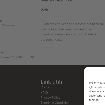
Dexis Scan eXam One
Dexis
AGGIUNGI A RICHIESTA PREVENTIVO
er
Il sistema con lastrine ai fosfori riutilizzabili
€
IVA esclusa
Scan eXam One garantisce un flusso
ELLO
operativo semplice e comodo. L’intero
processo, dalla
mm
 mm
 32 mm, 23 x 39 mm, 30
m
tecnologia 14 nm
n da 7″ (800 x 1280 px)
e compatibile Windows
Link utili
Per fornire 
Contatti
e/o accedere 
di elaborare
FAQs
acconsentire 
Privacy Policy
funzioni.
Termini e Condizioni