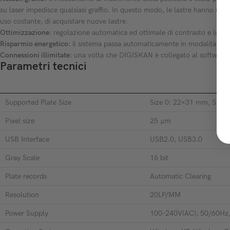
su laser impedisce qualsiasi graffio. In questo modo, le lastre hanno un
uso costante, di acquistare nuove lastre.
Ottimizzazione
: regolazione automatica ed ottimale di contrasto e lumin
Risparmio energetico
: il sistema passa automaticamente in modalità di ri
Connessioni illimitate
: una volta che DIGISKAN è collegato al software P
Parametri tecnici
Supported Plate Size
Size 0: 22×31 mm, Size
Pixel size
25 µm
USB Interface
USB2.0, USB3.0
Gray Scale
16 bit
Plate records
Automatic Clearing
Resolution
20LP/MM
Power Supply
100-240V(AC), 50/60Hz,