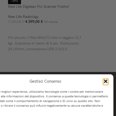
-39%
New Life Digiskan Pro Scanner Fosfori
New Life Radiology
4.399,00
€
7.200,00
€
IVA esclusa
AGGIUNGI AL CARRELLO
Più piccolo (196x140x213 mm) e leggero (3,7
kg). Scansione in meno di 5 sec. Risoluzione
25 LP/mm, connessione USB 2.0/3.0
Gestisci Consenso
le migliori esperienze, utilizziamo tecnologie come i cookie per memorizzare
alle informazioni del dispositivo. Il consenso a queste tecnologie ci permetterà
 dati come il comportamento di navigazione o ID unici su questo sito. Non
o ritirare il consenso può influire negativamente su alcune caratteristiche e