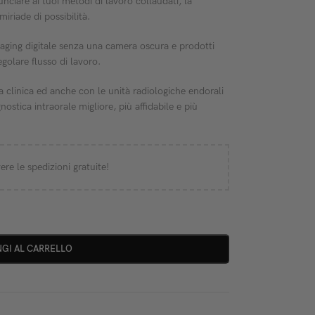
unciare ai tuoi metodi di lavoro collaudati, la
iriade di possibilità.
maging digitale senza una camera oscura e prodotti
golare flusso di lavoro.
 clinica ed anche con le unità radiologiche endorali
ica intraorale migliore, più affidabile e più
ere le spedizioni gratuite!
GI AL CARRELLO