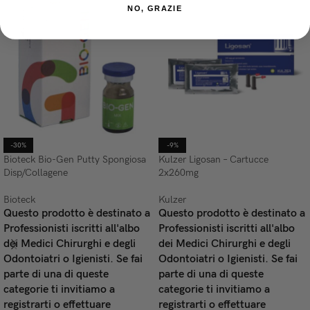
NO, GRAZIE
-30%
-9%
Bioteck Bio-Gen Putty Spongiosa
Kulzer Ligosan – Cartucce
Disp/Collagene
2x260mg
Bioteck
Kulzer
Questo prodotto è destinato a
Questo prodotto è destinato a
Professionisti iscritti all'albo
Professionisti iscritti all'albo
dei Medici Chirurghi e degli
dei Medici Chirurghi e degli
Odontoiatri o Igienisti. Se fai
Odontoiatri o Igienisti. Se fai
parte di una di queste
parte di una di queste
categorie ti invitiamo a
categorie ti invitiamo a
registrarti o effettuare
registrarti o effettuare