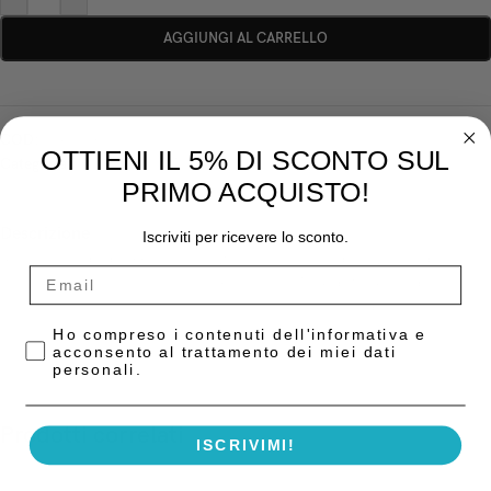
AGGIUNGI AL CARRELLO
COD:
OSP-OX09
OTTIENI IL 5% DI SCONTO SUL
Categoria:
Biomateriali e Membrane
PRIMO ACQUISTO!
Descrizione
Iscriviti per ricevere lo sconto.
Si raccomanda di leggere le istruzioni per il senso di curvatura della
lamina che va immersa in Fisiologica per un Max di 10 Secondi, se
lasciata immersa per più tempo c’è il rischio che si sfaldi.
Privacy Policy
Ho compreso i contenuti dell'informativa e
acconsento al trattamento dei miei dati
personali.
Prodotti correlati
ISCRIVIMI!