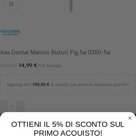
Click to enlarge
Asa Dental Manico Bisturi Fig.5a 0350-5a
14,99
€
18,50
€
IVA esclusa
Aggiungi altri
150,00
€
al carrello per avere le spedizioni gratuite!
-
+
AGGIUNGI AL CARRELLO
OTTIENI IL 5% DI SCONTO SUL
PRIMO ACQUISTO!