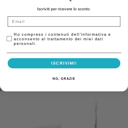
Iscriviti per ricevere lo sconto.
COD:
0350-5A
Categorie:
Bisturi
,
Strumentario
Privacy Policy
Ho compreso i contenuti dell'informativa e
Descrizione
acconsento al trattamento dei miei dati
Manico per bisturi fig. 5A impugnatura tonda angolato Asanr. 5A
personali.
impugnatura tonda Angolato 0350–5A Asa
ISCRIVIMI!
Informazioni aggiuntive
NO, GRAZIE
Prodotti correlati