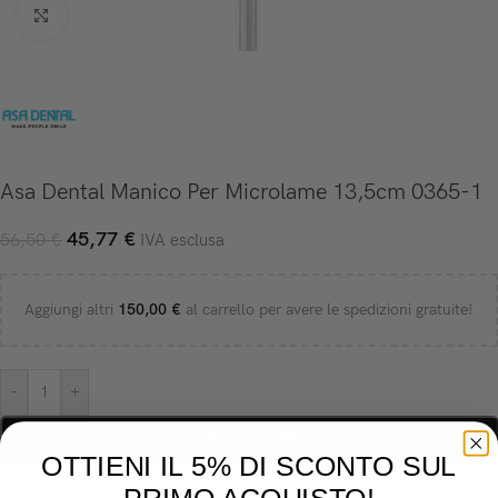
Click to enlarge
Asa Dental Manico Per Microlame 13,5cm 0365-1
45,77
€
56,50
€
IVA esclusa
Aggiungi altri
150,00
€
al carrello per avere le spedizioni gratuite!
-
+
AGGIUNGI AL CARRELLO
OTTIENI IL 5% DI SCONTO SUL