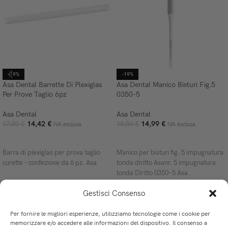
-19%
-19%
Asa Dental Barrette Di Plexiglas
Asa Dental Manico Bisturi Fig.5
Per Prove Taglio 6pz
0350-5
Asa Dental
Asa Dental
14,42
€
14,99
€
17,80
€
18,50
€
IVA esclusa
IVA esclusa
AGGIUNGI AL CARRELLO
AGGIUNGI AL CARRELLO
Barra di plexiglas per prova taglio
Manico per bisturi fig. 5 impugnatura
curette – confezione da 6 pz. Asa
tonda diritto Asanr. 5 impugnatura
tonda Diritto 0350–5 Asa
Gestisci Consenso
Per fornire le migliori esperienze, utilizziamo tecnologie come i cookie per
memorizzare e/o accedere alle informazioni del dispositivo. Il consenso a