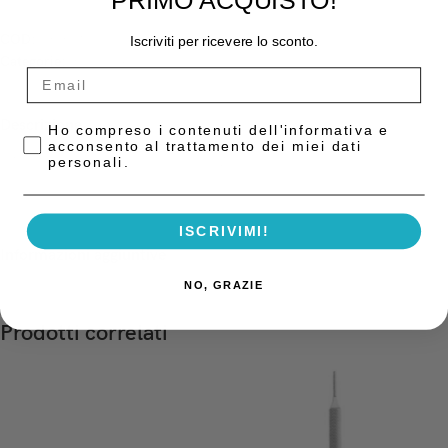
PRIMO ACQUISTO!
COD:
0365-1
Iscriviti per ricevere lo sconto.
Categorie:
Bisturi
,
Strumentario
Descrizione
Privacy Policy
Ho compreso i contenuti dell'informativa e
acconsento al trattamento dei miei dati
Manico per microlame per bisturi Asa
personali.
ISCRIVIMI!
Informazioni aggiuntive
NO, GRAZIE
Prodotti correlati