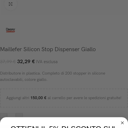
Click to enlarge
Maillefer Silicon Stop Dispenser Giallo
32,29
€
37,99
€
IVA esclusa
Distributore in plastica. Completo di 200 stopper in silicone
autoclavabili, colore giallo.
Aggiungi altri
150,00
€
al carrello per avere le spedizioni gratuite!
-
+