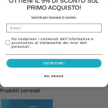
OTTIENI IL 5% DI SCONTO SUL
AGGIUNGI AL CARRELLO
PRIMO ACQUISTO!
Iscriviti per ricevere lo sconto.
COD:
6001590
Categoria:
Accessori per endodonzia
Privacy Policy
Ho compreso i contenuti dell'informativa e
acconsento al trattamento dei miei dati
Descrizione
personali.
Distributore in plastica con 200 stopper in silicone autoclavabili gialli
197/1Y Maillefer
ISCRIVIMI!
NO, GRAZIE
Prodotti correlati