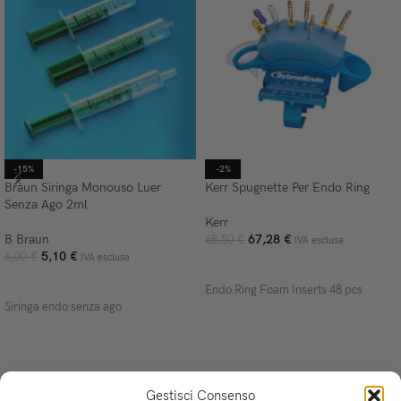
-15%
-2%
Braun Siringa Monouso Luer
Kerr Spugnette Per Endo Ring
Senza Ago 2ml
Kerr
B Braun
67,28
€
68,50
€
IVA esclusa
5,10
€
6,00
€
IVA esclusa
AGGIUNGI AL CARRELLO
AGGIUNGI AL CARRELLO
Endo Ring Foam Inserts 48 pcs
Siringa endo senza ago
Gestisci Consenso