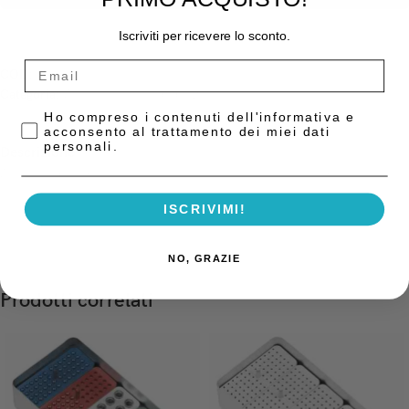
Iscriviti per ricevere lo sconto.
COD:
10009806
Categoria:
Accessori per endodonzia
Privacy Policy
Ho compreso i contenuti dell'informativa e
acconsento al trattamento dei miei dati
personali.
Descrizione
Anello endo ring blu utile come misuratore canalare e spugna
portastumenti, autoclavabile, 088 Premium Plus
ISCRIVIMI!
NO, GRAZIE
Prodotti correlati