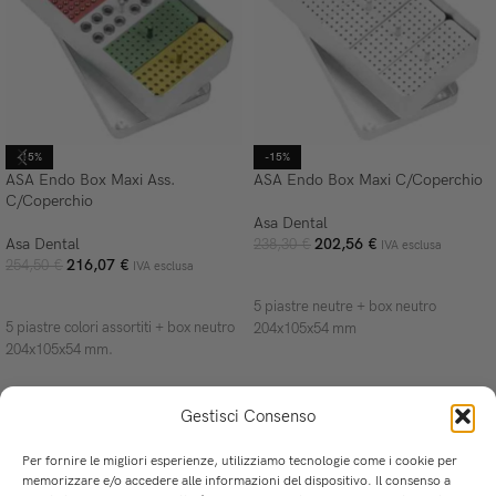
-15%
-15%
ASA Endo Box Maxi Ass.
ASA Endo Box Maxi C/Coperchio
C/Coperchio
Asa Dental
Asa Dental
202,56
€
238,30
€
IVA esclusa
216,07
€
254,50
€
IVA esclusa
AGGIUNGI AL CARRELLO
AGGIUNGI AL CARRELLO
5 piastre neutre + box neutro
5 piastre colori assortiti + box neutro
204x105x54 mm
204x105x54 mm.
Gestisci Consenso
Per fornire le migliori esperienze, utilizziamo tecnologie come i cookie per
memorizzare e/o accedere alle informazioni del dispositivo. Il consenso a