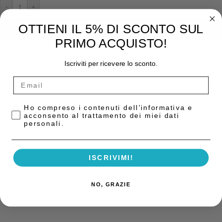
-
+
OTTIENI IL 5% DI SCONTO SUL
AGGIUNGI AL CARRELLO
PRIMO ACQUISTO!
Iscriviti per ricevere lo sconto.
COD:
10009787
Categoria:
Guttaperca
Privacy Policy
Ho compreso i contenuti dell'informativa e
acconsento al trattamento dei miei dati
Descrizione
personali.
Punte di guttaperca ProTaper Ultimate Conform Fit
• Modellati ad iniezione per abbinarsi e adattarsi con precisione agli
strumenti di rifinitura ProTaper Ultimate Finisher
ISCRIVIMI!
• Conicità variabile
• Vestibilità precisa e accurato tug back apicale
• Non sono realizzati in lattice di gomma naturale
NO, GRAZIE
• Trasferimento di calore fino a 5 mm