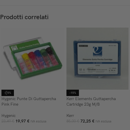
Prodotti correlati
-15%
-15%
Hygenic Punte Di Guttapercha
Kerr Elements Guttapercha
Pink Fine
Cartridge 23g M/B
Hygenic
Kerr
19,97
€
72,25
€
23,49
€
85,00
€
IVA esclusa
IVA esclusa
AGGIUNGI AL CARRELLO
AGGIUNGI AL CARRELLO