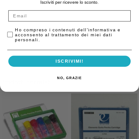
Iscriviti per ricevere lo sconto.
COD:
29625004
Categoria:
Guttaperca
Privacy Policy
Ho compreso i contenuti dell'informativa e
acconsento al trattamento dei miei dati
Descrizione
personali.
Guttaperca Medium-Large Autofit Feathered Tip 100pz
ISCRIVIMI!
NO, GRAZIE
Prodotti correlati