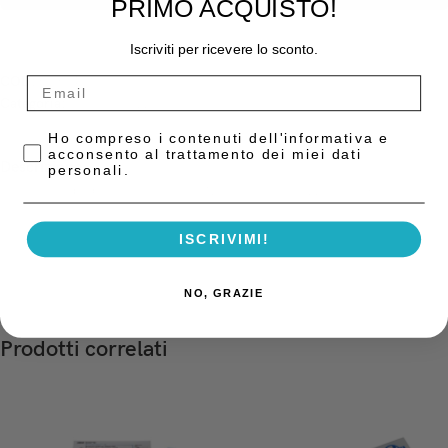
PRIMO ACQUISTO!
Iscriviti per ricevere lo sconto.
COD:
5680401
Categoria:
Resine Provvisorie
Privacy Policy
Ho compreso i contenuti dell'informativa e
acconsento al trattamento dei miei dati
Descrizione
personali.
Ricambio liquido per monomero 120cc resina provvisori lang
ISCRIVIMI!
NO, GRAZIE
Prodotti correlati