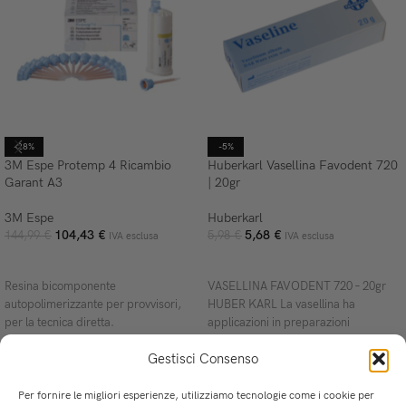
-28%
-5%
3M Espe Protemp 4 Ricambio
Huberkarl Vasellina Favodent 720
Garant A3
| 20gr
3M Espe
Huberkarl
104,43
€
5,68
€
144,99
€
5,98
€
IVA esclusa
IVA esclusa
AGGIUNGI AL CARRELLO
AGGIUNGI AL CARRELLO
Resina bicomponente
VASELLINA FAVODENT 720 – 20gr
autopolimerizzante per provvisori,
HUBER KARL La vasellina ha
per la tecnica diretta.
applicazioni in preparazioni
d’impronte, miscelato con cementi
Gestisci Consenso
all’ossido di zinco
Per fornire le migliori esperienze, utilizziamo tecnologie come i cookie per