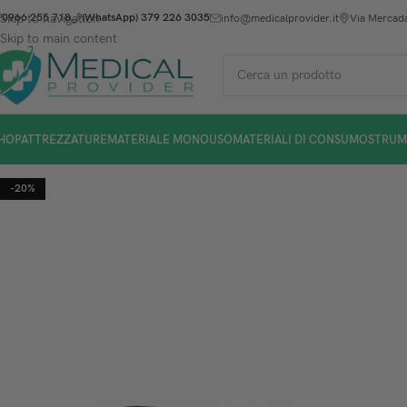
Skip to navigation
0966 255 718
(WhatsApp) 379 226 3035
info@medicalprovider.it
Via Mercada
Skip to main content
HOP
ATTREZZATURE
MATERIALE MONOUSO
MATERIALI DI CONSUMO
STRUM
-20%