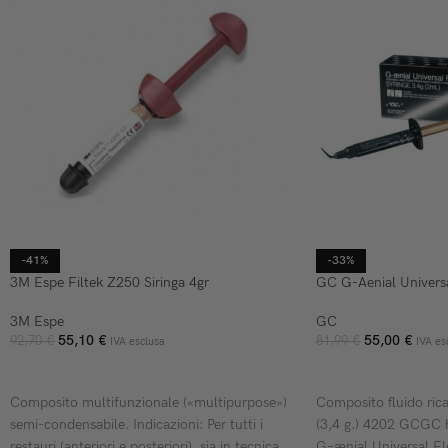
-41%
-33%
3M Espe Filtek Z250 Siringa 4gr
GC G-Aenial Universa
3M Espe
GC
55,10
€
55,00
€
92,70
€
81,99
€
IVA esclusa
IVA es
SCEGLI
SCEGLI
Composito multifunzionale («multipurpose»)
Composito fluido rica
semi-condensabile. Indicazioni: Per tutti i
(3,4 g.) 4202 GCGC 
restauri (anteriori e posteriori), sia in tecnica
G–ænial Universal Fl