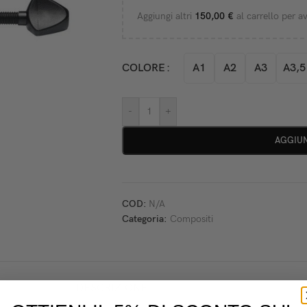
Aggiungi altri
150,00
€
al carrello per av
A1
A2
A3
A3,5
COLORE
-
+
AGGIUN
COD:
N/A
Categoria:
Compositi
DESCRIZIONE