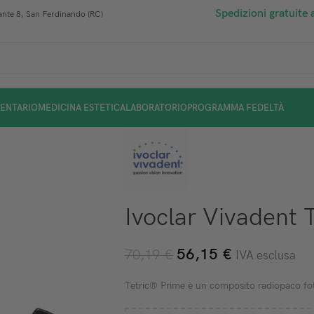
Spedizioni gratuite 
nte 8, San Ferdinando (RC)
ENTARIO
MEDICINA ESTETICA
LABORATORIO
PROGRAMMA FEDELTÀ
Ivoclar Vivadent 
56,15
€
70,19
€
IVA esclusa
Tetric® Prime è un composito radiopaco fotop