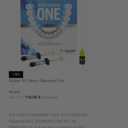
-18%
-27%
Kulzer Kit Venus Diamond One
Kulzer Venus Diam
Colori
Kulzer
118,00
€
Kulzer
144,70
€
IVA esclusa
28,90
€
-
29,49
€
AGGIUNGI AL CARRELLO
SCEGLI
KIT VENUS DIAMOND ONE SYR 66081842
Composito fluido,
KulzerVENUS DIAMOND ONE KIT IN
ricostruzioni este
SIRINGHE 2x 4 gr sir Venus Diamond ONE