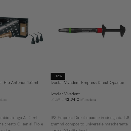
-15%
l Flo Anterior 1x2ml
Ivoclar Vivadent Empress Direct Opaque
Ivoclar Vivadent
43,94
€
51,69
€
clusa
IVA esclusa
AGGIUNGI AL CARRELLO
mbio siringa A1 2 ml.
IPS Empress Direct opaque in siringa da 1,8
ha creato G–ænial Flo e
grammi composito universale mascherante -
o; due
codice 637897 Ivoclar