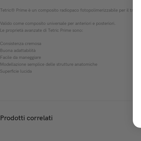
Tetric® Prime è un composito radiopaco fotopolimerizzabile per il trattam
Valido come composito universale per anteriori e posteriori.
Le proprietà avanzate di Tetric Prime sono:
Consistenza cremosa
Buona adattabilità
Facile da maneggiare
Modellazione semplice delle strutture anatomiche
Superficie lucida
Prodotti correlati