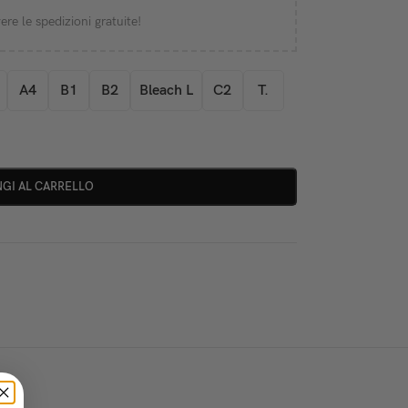
ere le spedizioni gratuite!
A4
B1
B2
Bleach L
C2
T.
GI AL CARRELLO