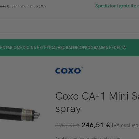
Spedizioni gratuite 
nte 8, San Ferdinando (RC)
ENTARIO
MEDICINA ESTETICA
LABORATORIO
PROGRAMMA FEDELTÀ
Coxo CA-1 Mini Sa
spray
246,51
€
390,00
€
IVA esclusa
Applicazioni della mini sabbiatrice