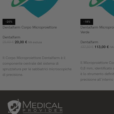
-20%
-18%
Dentalfarm Corpo Microproiettore
Dentalfarm Micropro
Verde
Dentalfarm
20,00
€
Dentalfarm
25,00
€
IVA esclusa
113,00
€
137,50
€
IVA
AGGIUNGI AL CARRELLO
AGGIUNGI AL CARR
Il Corpo Microproiettore Dentalfarm è il
Il Microproiettore C
componente centrale del sistema di
0,8 mm, identificato 
spruzzatura per le sabbiatrici microscopiche
è lo strumento definit
di precisione.
precisione all'interno
Questo ricambio originale è progettato per
odontotecnici.
alloggiare l'ugello e gestire la miscelazione
Questo manipolo pron
aria-abrasivo, garantendo un flusso costante
per gestire ossido di 
e un taglio netto, essenziali per la rifinitura di
vetro con granulometr
ceramiche, metalli e scheletrati.
garantendo un contro