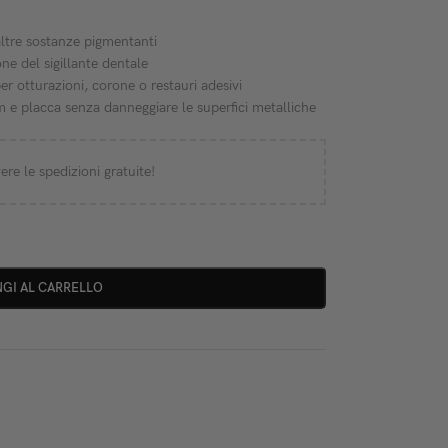
altre sostanze pigmentanti
one del sigillante dentale
per otturazioni, corone o restauri adesivi
lm e placca senza danneggiare le superfici metalliche
ere le spedizioni gratuite!
GI AL CARRELLO