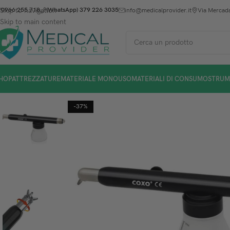
Skip to navigation
0966 255 718
(WhatsApp) 379 226 3035
info@medicalprovider.it
Via Mercada
Skip to main content
HOP
ATTREZZATURE
MATERIALE MONOUSO
MATERIALI DI CONSUMO
STRUM
-37%