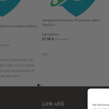
Dentalfarm Schermo Protezione Vetro
Oro/Eco
iettore Completo 0,8mm
Dentalfarm
27,50
€
IVA esclusa
 esclusa
AGGIUNGI AL CARRELLO
ELLO
6pz
ompleto Dentalfarm da
dal codice colore Verde,
ivo per la sabbiatura di
 dei laboratori
to all'uso è progettato
alluminio o microsfere di
ia ultra-fine,
Link utili
llo assoluto del getto
Per fornire 