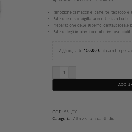
Rimozione di macchie: caffè, tè, tabacco e 
Pulizia prima di sigillature: ottimizza l’adesi
Preparazione delle superfici dentali: ideale 
Pulizia degli impianti dentali: rimuove biofi
Aggiungi altri
150,00
€
al carrello per av
-
+
AGGIUN
COD:
551/00
Categoria:
Attrezzatura da Studio