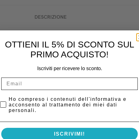
DESCRIZIONE
antire la massima precisione nella pulizia e preparazione delle superfici
OTTIENI IL 5% DI SCONTO SUL
aria e polvere abrasiva, rendendola ideale per trattamenti odontoiatrici e
PRIMO ACQUISTO!
ermettendo un controllo preciso del flusso abrasivo.
Iscriviti per ricevere lo sconto.
sce un’igiene ottimale e una manutenzione semplificata.
dità, assicurando una durata prolungata dello strumento.
Privacy Policy
Ho compreso i contenuti dell'informativa e
ini sabbiatrice CA-1 è compatibile con ossido di alluminio da 50 µm e 90 µ
acconsento al trattamento dei miei dati
personali.
ISCRIVIMI!