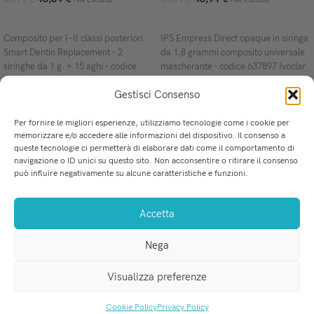
AGGIUNGI AL CARRELLO
AGGIUNGI AL CARRELLO
Composito per I–II classi posteriori
IPS Empress Direct opaque in siringa
Smart Dentin Replacement – 2
da 1,8 grammi composito universale
siringhe da 1 g. + 15 aghi – codice
mascherante - codice 637897 Ivoclar
61C130G
Gestisci Consenso
Per fornire le migliori esperienze, utilizziamo tecnologie come i cookie per
memorizzare e/o accedere alle informazioni del dispositivo. Il consenso a
queste tecnologie ci permetterà di elaborare dati come il comportamento di
u
La soluzione perfetta per i professionisti dell'Odontoiatria.
navigazione o ID unici su questo sito. Non acconsentire o ritirare il consenso
Via Mercadante 8, San Ferdinando (RC)
C
può influire negativamente su alcune caratteristiche e funzioni.
Tel-Fax: 0966 255 718
F
WhatsApp: 379 226 3035
P
Accetta
info@medicalprovider.it
P
T
Nega
e
C
Visualizza preferenze
MEDICAL PROVIDER s.r.l.
. P.IVA 03184520801
Cookie Policy
Privacy Policy