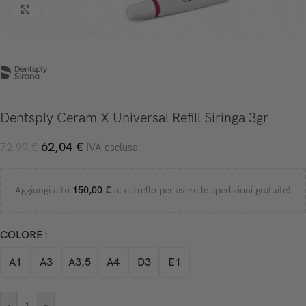
Click to enlarge
Dentsply Ceram X Universal Refill Siringa 3gr
62,04
€
72,99
€
IVA esclusa
Aggiungi altri
150,00
€
al carrello per avere le spedizioni gratuite!
COLORE
A1
A3
A3,5
A4
D3
E1
-
+