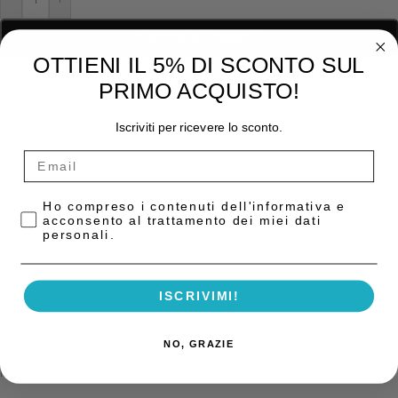
AGGIUNGI AL CARRELLO
OTTIENI IL 5% DI SCONTO SUL
PRIMO ACQUISTO!
COD:
N/A
Iscriviti per ricevere lo sconto.
Categoria:
Compositi
Descrizione
Privacy Policy
Ho compreso i contenuti dell'informativa e
Ceram.x Spectra ST High Viscosity universal composito duro adatto per
acconsento al trattamento dei miei dati
personali.
scolpire si basa sull’avanzata tecnologia brevettata di riempitivi sferici.
La tecnologia SphereTEC indica un processo di produzione a livello
microscopico di agglomerati sferici di particelle vetrose di dimensioni
inferiori ad un micron. La morfologia dei riempitivi SphereTEC, la
ISCRIVIMI!
distribuzione di particelle di dimensioni differenti e la microstruttura
superficiale delle particelle stesse, sono i fattori che determinano
NO, GRAZIE
l’incredibile lavorabilità e maneggevolezza del composito e il suo
risultato estetico. Universal Composite Restorative