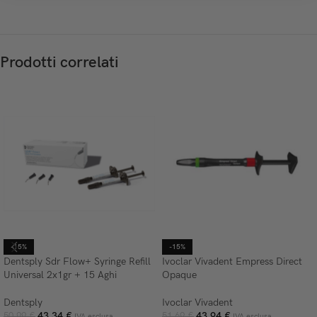
Prodotti correlati
-15%
-15%
Dentsply Sdr Flow+ Syringe Refill
Ivoclar Vivadent Empress Direct
Universal 2x1gr + 15 Aghi
Opaque
Dentsply
Ivoclar Vivadent
43,34
€
43,94
€
50,99
€
51,69
€
IVA esclusa
IVA esclusa