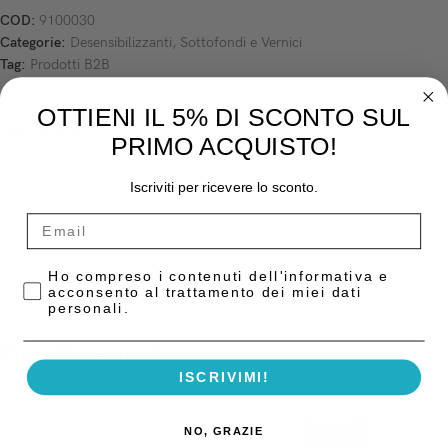
COD:
9100030
Categorie:
Desensibilizzanti
,
Sottofondi e Vernici
Tag:
Prodotti B2B
OTTIENI IL 5% DI SCONTO SUL
Descrizione
PRIMO ACQUISTO!
Vernice desensibilizzante – flacone da 4 g. + solvente da 10 ml. codice
1615 Voco
Iscriviti per ricevere lo sconto.
Vernice desensibilizzante al fluoro per trattamenti di colletti e monconi
prima della cementazione definitiva.
Privacy Policy
Ho compreso i contenuti dell'informativa e
acconsento al trattamento dei miei dati
personali.
Prodotti correlati
ISCRIVIMI!
NO, GRAZIE