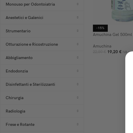
Monouso per Odontoiatria
Anestetici e Galenici
-15%
Strumentario
Amuchina Gel 500ml
Otturazione e Ricostruzione
Amuchina
19,20
€
22,59
€
IVA esc
Abbigliamento
AGGIUNGI AL CARR
Endodonzia
Disinfettanti e Sterilizzanti
Chirurgia
Radiologia
Frese e Rotante