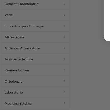
Cementi Odontoiatrici
Varie
Implantologia e Chirurgia
Attrezzature
Accessori Attrezzature
Assistenza Tecnica
Resine e Corone
Ortodonzia
Laboratorio
Medicina Estetica