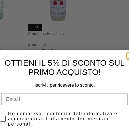
-35%
Amuchina Pmc 1 Lt.
Amuchina
8,35
€
12,79
€
lusa
IVA esclusa
ELLO
AGGIUNGI AL CARRELLO
OTTIENI IL 5% DI SCONTO SUL
PRIMO ACQUISTO!
Iscriviti per ricevere lo sconto.
Privacy Policy
Ho compreso i contenuti dell'informativa e
acconsento al trattamento dei miei dati
personali.