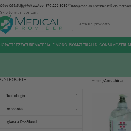
Skip to navigation
0966 255 718
(WhatsApp) 379 226 3035
info@medicalprovider.it
Via Mercada
Skip to main content
HOP
ATTREZZATURE
MATERIALE MONOUSO
MATERIALI DI CONSUMO
STRUM
CATEGORIE
Home
/
Amuchina
Radiologia
Impronta
Igiene e Profilassi