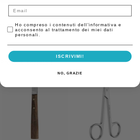
Privacy Policy
Ho compreso i contenuti dell'informativa e
COD:
9700330
acconsento al trattamento dei miei dati
Categoria:
Strumentario Laboratorio
personali.
ISCRIVIMI!
Prodotti correlati
NO, GRAZIE