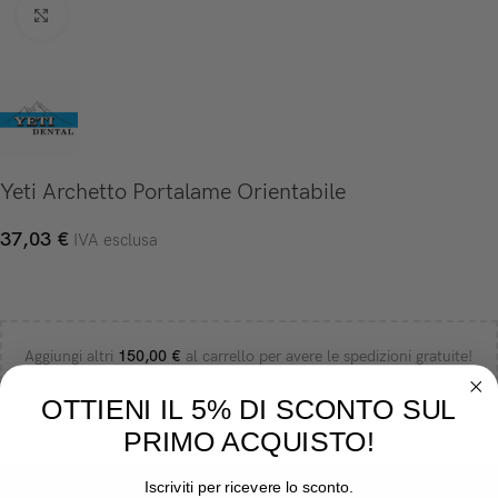
Click to enlarge
Yeti Archetto Portalame Orientabile
37,03
€
IVA esclusa
Aggiungi altri
150,00
€
al carrello per avere le spedizioni gratuite!
OTTIENI IL 5% DI SCONTO SUL
PRIMO ACQUISTO!
-
+
AGGIUNGI AL CARRELLO
Iscriviti per ricevere lo sconto.