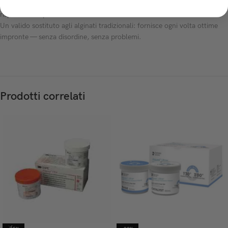
comodo da colare, comodo da conservare: il dentista con xantasil
risparmia tempo e lavoro.
Un valido sostituto agli alginati tradizionali: fornisce ogni volta ottime
impronte — senza disordine, senza problemi.
Prodotti correlati