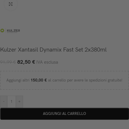
Click to enlarge
Kulzer Xantasil Dynamix Fast Set 2x380ml
82,50
€
91,99
€
IVA esclusa
Aggiungi altri
150,00
€
al carrello per avere le spedizioni gratuite!
-
+
AGGIUNGI AL CARRELLO