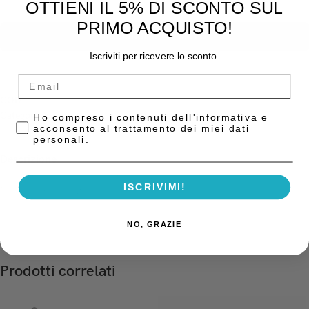
OTTIENI IL 5% DI SCONTO SUL
-
+
PRIMO ACQUISTO!
AGGIUNGI AL CARRELLO
Iscriviti per ricevere lo sconto.
COD:
827/30
Categoria:
Lampade Polimerizzatrici
Privacy Policy
Ho compreso i contenuti dell'informativa e
acconsento al trattamento dei miei dati
personali.
Descrizione
Lampada a LED da riunito dalle elevate prestazioni.
ISCRIVIMI!
Modalità di esposizione: 10 secondi
NO, GRAZIE
Prodotti correlati