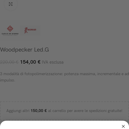
Click to enlarge
Woodpecker Led.G
154,00
€
220,00
€
IVA esclusa
3 modalità di fotopolimerizzazione: potenza massima, incrementale e ad
impulso.
Aggiungi altri
150,00
€
al carrello per avere le spedizioni gratuite!