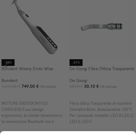
-38%
-21%
Bondent Wismy Endo Wise
De Giorgi Fibra Ottica Trasparente
Bondent
De Giorgi
749,00
€
30,10
€
1.212,86
€
38,00
€
IVA esclusa
IVA esclusa
AGGIUNGI AL CARRELLO
AGGIUNGI AL CARRELLO
MOTORE ENDODONTICO
Fibra ottica Trasparente di ricambio
CORDLESS Il suo design
Diametro 8mm. Autoclavabile 135°C
ergonomico, le ridotte dimensioni e
Per Lampade modello: LED.B LED.D
la connessione Bluetooth con il
LED.E LED.F
pedale per ottimizzare il