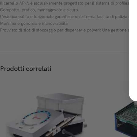
Il carrello AP-A è esclusivamente progettato per il sistema di profilassi
Compatto, pratico, maneggevole e sicuro.
L’estetica pulita e funzionale garantisce un’estrema facilità di pulizia e 
Massima ergonomia e manovrabilità
Provvisto di slot di stoccaggio per dispenser e polveri: Una gestione effica
Prodotti correlati