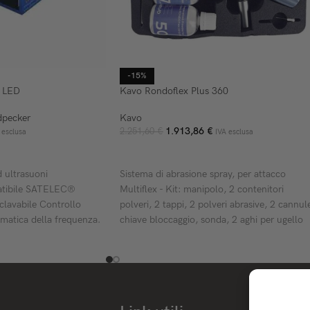
-15%
 LED
Kavo Rondoflex Plus 360
pecker
Kavo
1.913,86
€
2.251,60
€
 esclusa
IVA esclusa
ELLO
AGGIUNGI AL CARRELLO
d ultrasuoni
Sistema di abrasione spray, per attacco
atibile SATELEC®
Multiflex - Kit: manipolo, 2 contenitori
lavabile Controllo
polveri, 2 tappi, 2 polveri abrasive, 2 cannul
omatica della frequenza.
chiave bloccaggio, sonda, 2 aghi per ugello