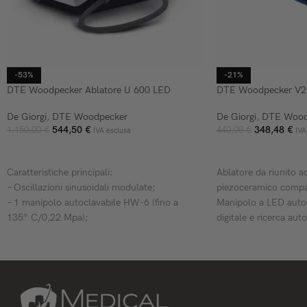
-53%
-21%
DTE Woodpecker Ablatore U 600 LED
DTE Woodpecker V2
De Giorgi
,
DTE Woodpecker
De Giorgi
,
DTE Wood
544,50
€
348,48
€
1.150,00
€
440,00
€
IVA esclusa
IVA
AGGIUNGI AL CARRELLO
AGGIUNGI AL CARR
Caratteristiche principali:
Ablatore da riunito a
– Oscillazioni sinusoidali modulate;
piezoceramico comp
– 1 manipolo autoclavabile HW-6 (fino a
Manipolo a LED autoc
135° C/0,22 Mpa);
digitale e ricerca aut
– 7 inserti (G4x1, G12x1, P1x1, P3x1, P8x1,
Completo di
E60x1, E62x1)
– Controlli touch di precisione, design
resistente all’acqua;
– 3 modalità di funzionamento: ablazione,