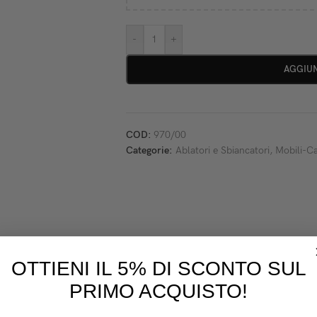
-
+
AGGIUN
COD:
970/00
Categorie:
Ablatori e Sbiancatori
,
Mobili-Ca
OTTIENI IL 5% DI SCONTO SUL
DESCRIZIONE
PRIMO ACQUISTO!