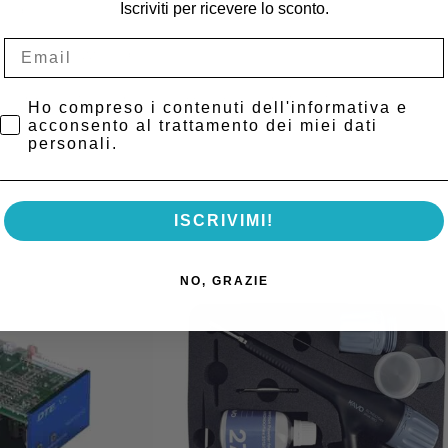
Iscriviti per ricevere lo sconto.
 Woodpecker.
manutenzione azzerando i rischi
ce degli spazi si traduce in maggior igiene ed efficienza.
Privacy Policy
Ho compreso i contenuti dell'informativa e
acconsento al trattamento dei miei dati
personali.
ISCRIVIMI!
NO, GRAZIE