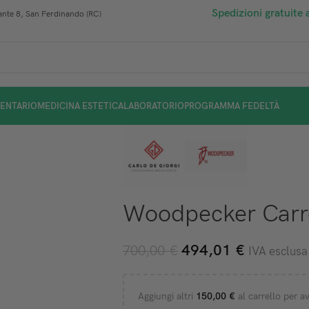
Spedizioni gratuite 
nte 8, San Ferdinando (RC)
ENTARIO
MEDICINA ESTETICA
LABORATORIO
PROGRAMMA FEDELTÀ
Woodpecker Carr
494,01
€
700,00
€
IVA esclusa
Aggiungi altri
150,00
€
al carrello per av