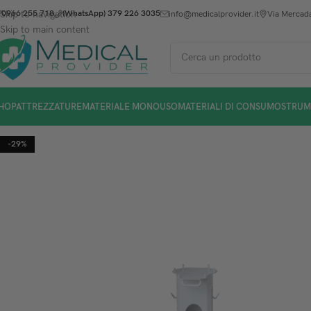
Skip to navigation
0966 255 718
(WhatsApp) 379 226 3035
info@medicalprovider.it
Via Mercada
Skip to main content
HOP
ATTREZZATURE
MATERIALE MONOUSO
MATERIALI DI CONSUMO
STRUM
-29%