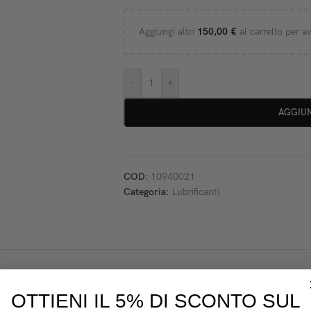
Aggiungi altri
150,00
€
al carrello per av
-
+
AGGIUN
COD:
10940021
Categoria:
Lubrificanti
DESCRIZIONE
OTTIENI IL 5% DI SCONTO SUL