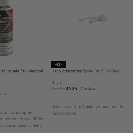
-42%
Universale Per Manipoli
Kavo Adattatore Spray Per Olio Kavo
Kavo
8,90
€
15,29
€
IVA esclusa
clusa
AGGIUNGI AL CARRELLO
ELLO
Beccuccio Intra/Quick (per manipoli da
Lubrificante Spray
micromotore).
oli bomboletta da 500ml
ccucci in plastica della