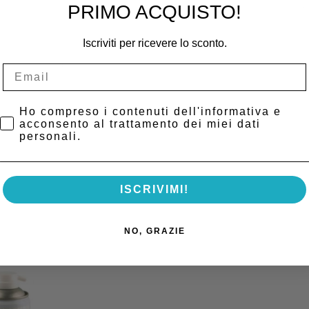
la cura degli strumenti rotanti, garantendo prestazioni ottimali e una ma
PRIMO ACQUISTO!
Iscriviti per ricevere lo sconto.
 micromotori ad aria.
Privacy Policy
Ho compreso i contenuti dell'informativa e
acconsento al trattamento dei miei dati
personali.
istina 301 plus).
ISCRIVIMI!
NO, GRAZIE