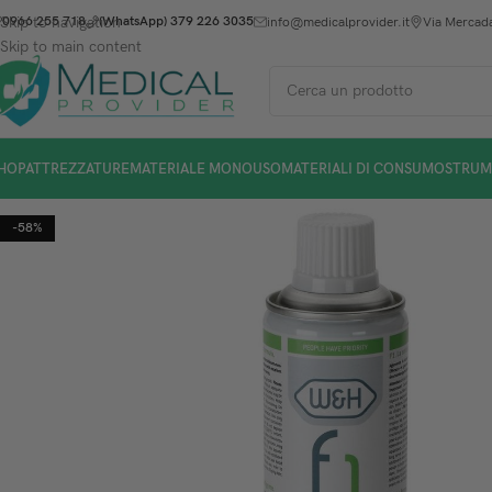
Skip to navigation
0966 255 718
(WhatsApp) 379 226 3035
info@medicalprovider.it
Via Mercada
Skip to main content
HOP
ATTREZZATURE
MATERIALE MONOUSO
MATERIALI DI CONSUMO
STRUM
-58%