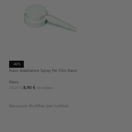
-42%
-15%
Kavo Adattatore Spray Per Olio Kavo
Larident Turbonet 
Kavo
Larident
8,90
€
31,28
€
15,29
€
36,80
€
IVA esclusa
IV
AGGIUNGI AL CARRELLO
AGGIUNGI AL C
Beccuccio Multiflex (per turbine).
Per pulizia manipo