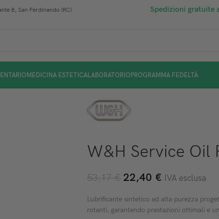
Spedizioni gratuite 
nte 8, San Ferdinando (RC)
ENTARIO
MEDICINA ESTETICA
LABORATORIO
PROGRAMMA FEDELTÀ
W&H Service Oil 
22,40
€
53,17
€
IVA esclusa
Lubrificante sintetico ad alta purezza proge
rotanti, garantendo prestazioni ottimali e 