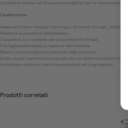
Lubrificante sintetico ad alta purezza progettato per la manutenzione e 
Caratteristiche:
Ideale per turbine, manipoli, contrangoli, strumenti chirurgici, ablatori e
Resistente ai processi di sterilizzazione.
Compatibile con i materiali per una protezione ottimale.
Fisiologicamente testato e rispettoso dell’ambiente.
Riduce l’usura e migliora le prestazioni degli strumenti.
Adatto sia per manutenzione manuale che con sistemi automatici (es. Ass
Contribuisce a ridurre i costi di manutenzione nel lungo periodo.
Prodotti correlati