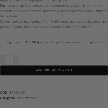
terminato vengono registrati in forma digitale.
Facile e pratica:
Lisa consente all’operatore di scegliere il numero di
etichette che devono essere stampate automaticamente o manualmente
da LisaSafe.
Conveniente ed economica:
Tramite Ethernet, quattro sterilizzatrici Lisa
possono condividere la stessa stampante di etichette LisaSafe.
Aggiungi altri
150,00
€
al carrello per avere le spedizioni gratuite!
-
+
AGGIUNGI AL CARRELLO
COD:
19932180
Categoria:
Sterilizzazione