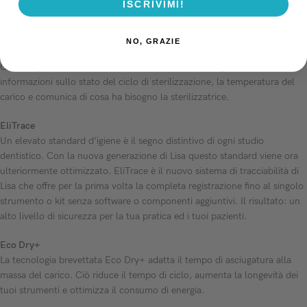
ISCRIVIMI!
INCREDIBILMENTE FACILE DA USARE GRAZIE A:
NO, GRAZIE
EliSense
Grazie agli indicatori Led e alla straordinaria tecnologia, offre
informazioni sullo stato del ciclo di sterilizzazione, la temperatura del
carico e comunica di cosa ha bisogno la sterilizzatrice.
EliTrace
Un elevato standard d’igiene è il segno distintivo di ogni studio
dentistico. Con la nuova generazione di Lisa questo standard viene ora
ulteriormente ottimizzato. EliTrace è il nuovo sistema di tracciabilità di
Lisa che offre per la prima volta la completa registrazione fino al singolo
strumento o kit senza software o componenti aggiuntivi. Il risultato: un
alto livello di sicurezza per la tua pratica ed i tuoi pazienti.
Eco Dry+
La tecnologia brevettata Eco Dry+ adatta il tempo di asciugatura alla
massa del carico. Ciò riduce il tempo di ciclo, aumenta la longevità dei
tuoi strumenti e ottimizza il consumo di energia.