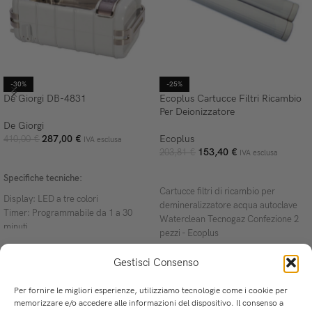
-30%
-25%
De Giorgi DB-4831
Ecoplus Cartucce Filtri Ricambio
Per Deionizzatore
De Giorgi
287,00
€
Ecoplus
410,00
€
IVA esclusa
153,40
€
203,81
€
IVA esclusa
AGGIUNGI AL CARRELLO
AGGIUNGI AL CARRELLO
Specifiche tecniche:
Cartucce filtri di ricambio per
Display: LED a tre colori
demineralizzatore acqua autoclave
Timer: Programmabile da 1 a 30
Waterclean Tecnogaz Confezione 2
minuti
pezzi - Ecoplus
Materiale: resine ABS
Sistema di riscaldamento: ceramico
Gestisci Consenso
Valvola di scarico: inclusa
Ventola di raffreddamento: integrata
Per fornire le migliori esperienze, utilizziamo tecnologie come i cookie per
Sistema degassamento: sì
memorizzare e/o accedere alle informazioni del dispositivo. Il consenso a
Scheda elettronica: impermeabile