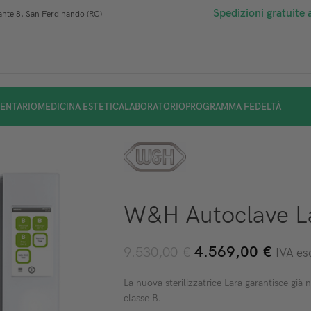
Spedizioni gratuite 
nte 8, San Ferdinando (RC)
ENTARIO
MEDICINA ESTETICA
LABORATORIO
PROGRAMMA FEDELTÀ
W&H Autoclave L
4.569,00
€
9.530,00
€
IVA es
La nuova sterilizzatrice Lara garantisce già n
classe B.