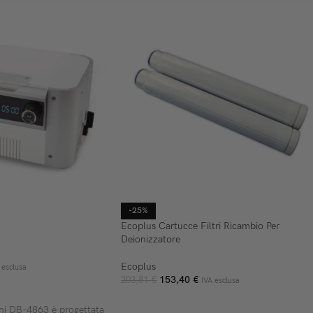
-25%
Ecoplus Cartucce Filtri Ricambio Per
Deionizzatore
Ecoplus
 esclusa
153,40
€
203,81
€
IVA esclusa
ELLO
AGGIUNGI AL CARRELLO
oni DB-4863 è progettata