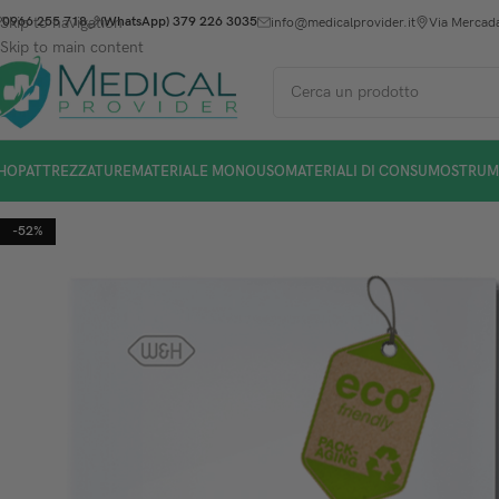
Skip to navigation
0966 255 718
(WhatsApp) 379 226 3035
info@medicalprovider.it
Via Mercada
Skip to main content
HOP
ATTREZZATURE
MATERIALE MONOUSO
MATERIALI DI CONSUMO
STRUM
-52%