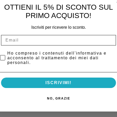
 cicli più veloci della classe B.
OTTIENI IL 5% DI SCONTO SUL
PRIMO ACQUISTO!
ente asciugato in 38 minuti. Grazie all’adattamento automatico del tempo 
Iscriviti per ricevere lo sconto.
ti. L’ottimizzazione del tempo di asciugatura significa minore consumo di
Privacy Policy
Ho compreso i contenuti dell'informativa e
acconsento al trattamento dei miei dati
personali.
ISCRIVIMI!
NO, GRAZIE