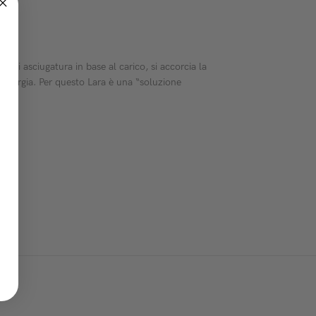
di asciugatura in base al carico, si accorcia la
 energia. Per questo Lara è una “soluzione