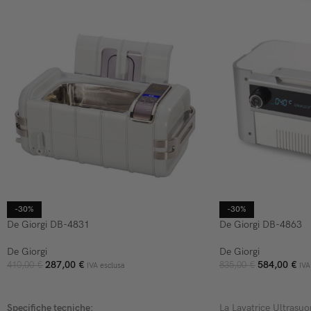
-30%
-30%
De Giorgi DB-4831
De Giorgi DB-4863
De Giorgi
De Giorgi
287,00
€
584,00
€
410,00
€
835,00
€
IVA esclusa
IVA
AGGIUNGI AL CARRELLO
AGGIUNGI AL CARR
Specifiche tecniche:
La Lavatrice Ultrasu