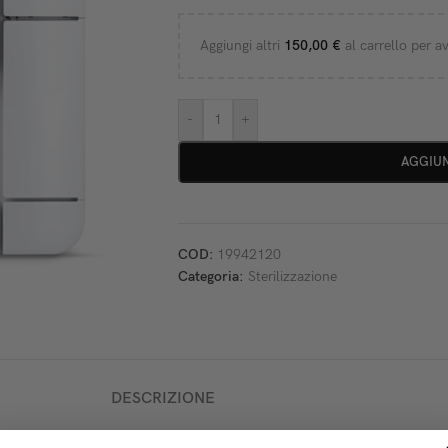
Aggiungi altri
150,00
€
al carrello per av
-
+
AGGIUN
COD:
19942120
Categoria:
Sterilizzazione
DESCRIZIONE