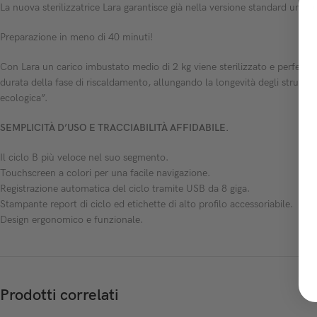
La nuova sterilizzatrice Lara garantisce già nella versione standard uno dei
Preparazione in meno di 40 minuti!
Con Lara un carico imbustato medio di 2 kg viene sterilizzato e perfettam
durata della fase di riscaldamento, allungando la longevità degli strumen
ecologica”.
SEMPLICITÀ D’USO E TRACCIABILITÀ AFFIDABILE.
Il ciclo B più veloce nel suo segmento.
Touchscreen a colori per una facile navigazione.
Registrazione automatica del ciclo tramite USB da 8 giga.
Stampante report di ciclo ed etichette di alto profilo accessoriabile.
Design ergonomico e funzionale.
Prodotti correlati