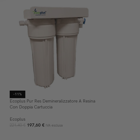
-11%
-31%
Ecoplus Pur Res Demineralizzatore A Resina
Euronda Sigillatric
Con Doppia Cartuccia
Euronda
Ecoplus
399,00
€
579,00
€
197,60
€
221,40
€
IVA esclusa
AGGIUNGI AL C
AGGIUNGI AL CARRELLO
Sigillatrice compat