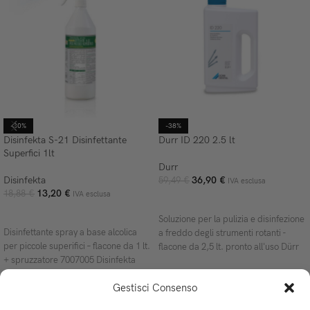
-30%
-38%
Disinfekta S-21 Disinfettante
Durr ID 220 2.5 lt
Superfici 1lt
Durr
Disinfekta
36,90
€
59,49
€
IVA esclusa
13,20
€
18,88
€
IVA esclusa
AGGIUNGI AL CARRELLO
AGGIUNGI AL CARRELLO
Soluzione per la pulizia e disinfezione
Disinfettante spray a base alcolica
a freddo degli strumenti rotanti -
per piccole superifici – flacone da 1 lt.
flacone da 2,5 lt. pronto all'uso Dürr
+ spruzzatore 7007005 Disinfekta
Kumapan S21 Disinfettante
Gestisci Consenso