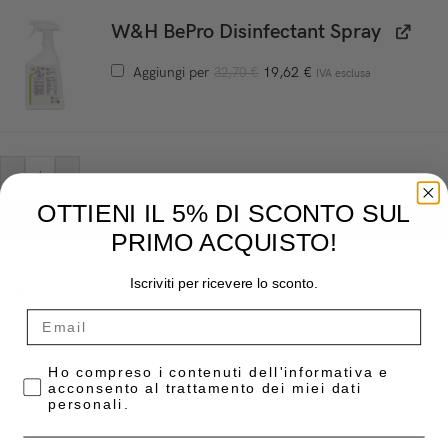
W&H BePro Disinfectant Spray
Aggiungi per
19,62
€
32,70
€
IVA esclusa
-
+
OTTIENI IL 5% DI SCONTO SUL
AGGIUNGI AL CARRELLO
PRIMO ACQUISTO!
Iscriviti per ricevere lo sconto.
COD:
19500101
Categoria:
Sterilizzazione e Pulizia
Privacy Policy
Ho compreso i contenuti dell'informativa e
Descrizione
acconsento al trattamento dei miei dati
Disinfettante pronto all’uso a base di etanolo, propanolo e composti di
personali.
ammonio quaternario, per la disinfezione e pulizia rapida di superfici
anche delicate e di dispositivi medici non invasivi (autoclavi, poltrone,