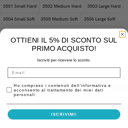
3501 Small Hard
3502 Medium Hard
3503 Large Hard
3504 Small Soft
3505 Medium Soft
3506 Large Soft
3507 Smal con Estensione
3508 Medium c/estens.Hard
OTTIENI IL 5% DI SCONTO SUL
3509 Large c/estens.Hard
3510 Small c/estens.Soft
PRIMO ACQUISTO!
3511 Medium c/estens.Soft
3512 Large c/estens.Soft
Iscriviti per ricevere lo sconto.
-
+
Privacy Policy
Ho compreso i contenuti dell'informativa e
AGGIUNGI AL CARRELLO
acconsento al trattamento dei miei dati
personali.
ISCRIVIMI!
COD:
N/A
Categoria:
Matrici e Portamatrici