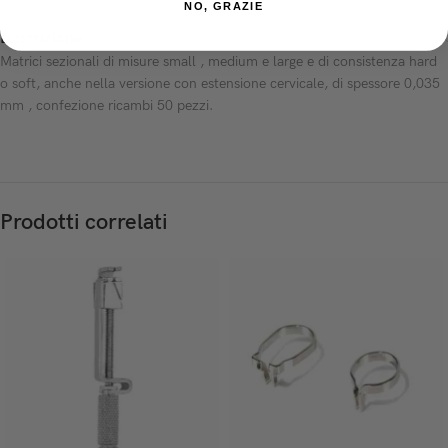
NO, GRAZIE
Descrizione
Matrici sezionali di misure small , medium e large e di consistenza hard
o soft, anche nella versione con estensione cervicale, di spessore 0,035
mm , confezione ricambi 50 pezzi.
Prodotti correlati