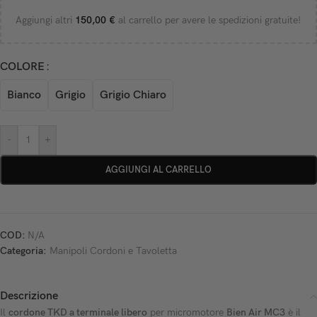
Aggiungi altri
150,00
€
al carrello per avere le spedizioni gratuite!
COLORE
Bianco
Grigio
Grigio Chiaro
-
+
AGGIUNGI AL CARRELLO
COD:
N/A
Categoria:
Manipoli Cordoni e Tavoletta
Descrizione
Il
cordone TKD a terminale libero
per micromotore
Bien Air MC3
è il