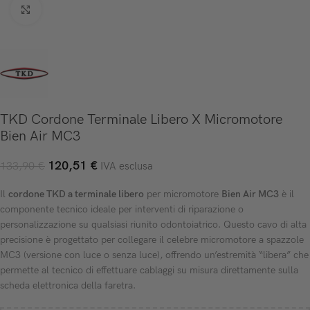
Click to enlarge
TKD Cordone Terminale Libero X Micromotore
Bien Air MC3
120,51
€
133,90
€
IVA esclusa
Il
cordone TKD a terminale libero
per micromotore
Bien Air MC3
è il
componente tecnico ideale per interventi di riparazione o
personalizzazione su qualsiasi riunito odontoiatrico. Questo cavo di alta
precisione è progettato per collegare il celebre micromotore a spazzole
MC3 (versione con luce o senza luce), offrendo un’estremità “libera” che
permette al tecnico di effettuare cablaggi su misura direttamente sulla
scheda elettronica della faretra.