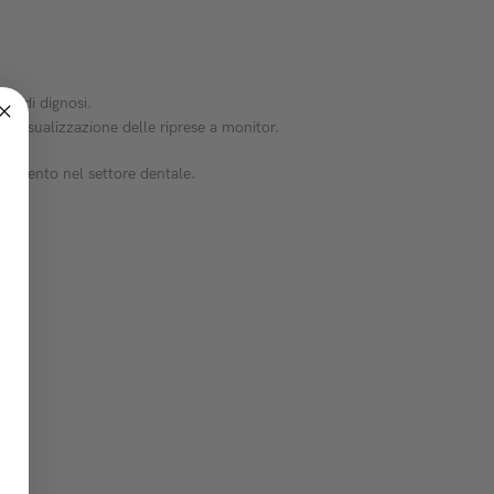
po di dignosi.
 visualizzazione delle riprese a monitor.
rimento nel settore dentale.