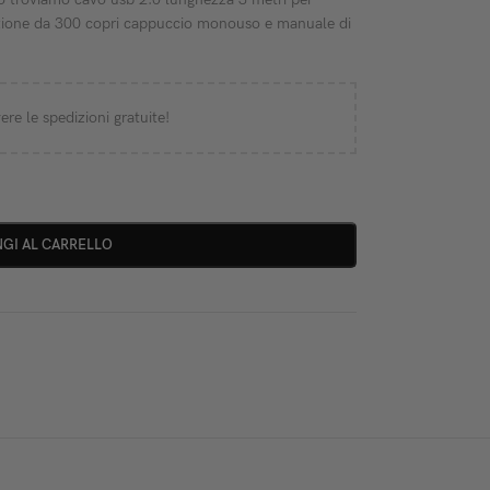
zione da 300 copri cappuccio monouso e manuale di
ere le spedizioni gratuite!
GI AL CARRELLO