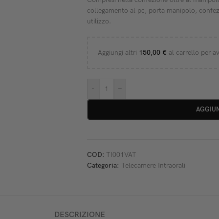
collegamento al pc, porta manipolo, confe
utilizzo.
Aggiungi altri
150,00
€
al carrello per av
-
+
AGGIUN
COD:
TI001VAT
Categoria:
Telecamere Intraorali
DESCRIZIONE