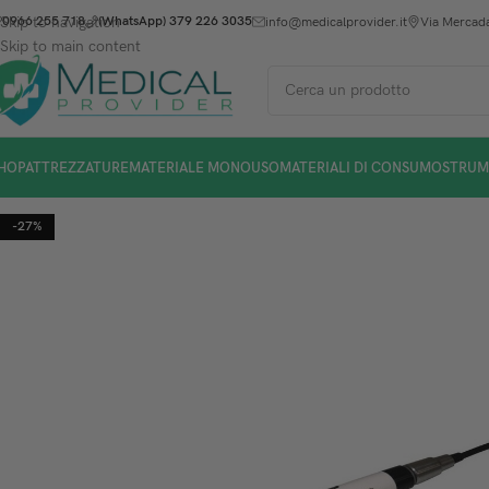
Skip to navigation
0966 255 718
(WhatsApp) 379 226 3035
info@medicalprovider.it
Via Mercada
Skip to main content
HOP
ATTREZZATURE
MATERIALE MONOUSO
MATERIALI DI CONSUMO
STRUM
-27%