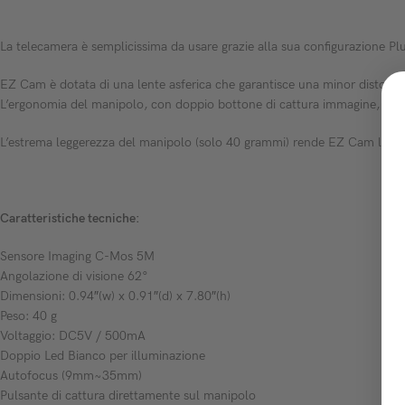
La telecamera è semplicissima da usare grazie alla sua configurazione Plug
EZ Cam è dotata di una lente asferica che garantisce una minor distorsion
L’ergonomia del manipolo, con doppio bottone di cattura immagine, conse
L’estrema leggerezza del manipolo (solo 40 grammi) rende EZ Cam la tel
Caratteristiche tecniche:
Sensore Imaging C-Mos 5M
Angolazione di visione 62°
Dimensioni: 0.94″(w) x 0.91″(d) x 7.80″(h)
Peso: 40 g
Voltaggio: DC5V / 500mA
Doppio Led Bianco per illuminazione
Autofocus (9mm~35mm)
Pulsante di cattura direttamente sul manipolo