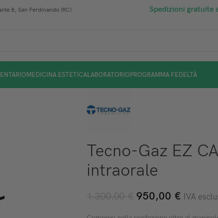
Spedizioni gratuite 
nte 8, San Ferdinando (RC)
ENTARIO
MEDICINA ESTETICA
LABORATORIO
PROGRAMMA FEDELTÀ
Tecno-Gaz EZ C
intraorale
950,00
€
1.300,00
€
IVA esclu
Compresi nella confezione oltre al manipol