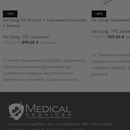
-34%
-40%
De Giorgi Kit Monitor + Telecamera Intraorale
De Giorgi Telecamera
+ Braccio
De Giorgi
,
TPC Adva
De Giorgi
,
TPC Advanced
599,00
€
992,00
€
IVA
899,00
€
1.360,00
€
IVA esclusa
AGGIUNGI AL CARR
AGGIUNGI AL CARRELLO
La Telecamera intrao
Il
monitor telecamera AIC333WL
rappresenta
utilizzata sia in mod
un’evoluzione tecnologica pensata per
modalità CABLATA, p
soddisfare le esigenze dei professionisti
pronta al
odontoiatrici ed estetici. Questo kit stand-
alone unisce un display ad alta definizione,
una telecamera intraorale di precisione e un
software dedicato per migliorare l’efficienza e
la qualità delle prestazioni in studio
La soluzione perfetta per i professionisti dell'Odontoiatria.