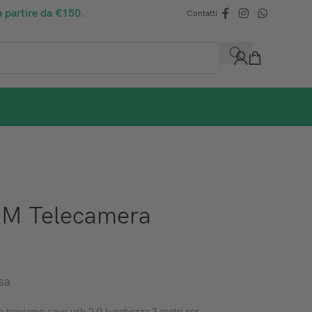
a partire da €150.
Contatti
AM Telecamera
sa
o troviamo cavo usb 2.0 lunghezza 3 metri per