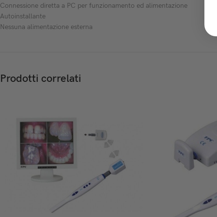
Connessione diretta a PC per funzionamento ed alimentazione
Autoinstallante
Nessuna alimentazione esterna
Prodotti correlati