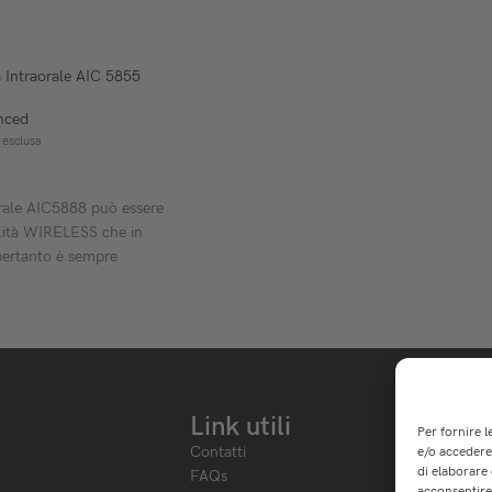
 Intraorale AIC 5855
nced
 esclusa
ELLO
rale AIC5888 può essere
alità WIRELESS che in
ertanto è sempre
Link utili
Per fornire 
Contatti
e/o accedere 
di elaborare
FAQs
acconsentire 