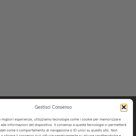
Gestisci Consenso
le migliori esperienze, utilizziamo tecnologie come i cookie per memorizzare
alle informazioni del dispositivo. Il consenso a queste tecnologie ci permetterà
 dati come il comportamento di navigazione o ID unici su questo sito. Non
o ritirare il consenso può influire negativamente su alcune caratteristiche e