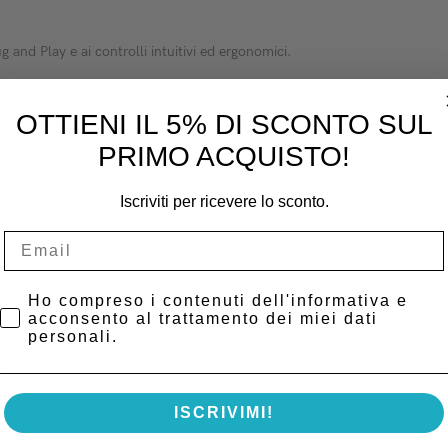
 and Play e ai controlli intuitivi ed ergonomici.
e e fornisce una eccellente qualità dell’immagine, adatta per qualsiasi ti
nte una riduzione al minimo degli artefatti da movimento e un a migliore
OTTIENI IL 5% DI SCONTO SUL
PRIMO ACQUISTO!
ecamera più leggera e maneggevole del mercato, diventando il nuovo rife
Iscriviti per ricevere lo sconto.
Privacy Policy
Ho compreso i contenuti dell'informativa e
acconsento al trattamento dei miei dati
personali.
ISCRIVIMI!