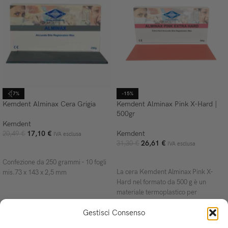
-17%
-15%
Kemdent Alminax Cera Grigia
Kemdent Alminax Pink X-Hard |
500gr
Kemdent
17,10
€
Kemdent
20,49
€
IVA esclusa
26,61
€
31,30
€
IVA esclusa
AGGIUNGI AL CARRELLO
AGGIUNGI AL CARRELLO
Confezione da 250 grammi - 10 fogli
La cera Kemdent Alminax Pink X-
mis.73 x 143 x 2,5 mm
Hard nel formato da 500 g è un
materiale termoplastico per
registrazione occlusale di altissima
Gestisci Consenso