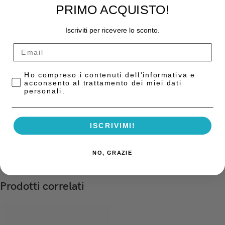
PRIMO ACQUISTO!
COD:
9880940
Iscriviti per ricevere lo sconto.
Categorie:
Cere Studio e Laboratorio Anche Ortodontiche
,
Gessi-
Rivestimenti-Cere
Descrizione
Privacy Policy
Ho compreso i contenuti dell'informativa e
acconsento al trattamento dei miei dati
Cera preformata a ferro di cavallo per valli occlusali, Soft (Gialla)
personali.
– confezione da 24 pz. 164/24 Zeta–Zingardi
ISCRIVIMI!
Sezione 10 x 10 mm. lunghezza 100 mm; fusione 59°
NO, GRAZIE
Prodotti correlati