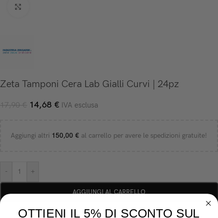
Click to enlarge
Zeta Tamponi Cera Lab Gialli Curvi | 24pz
14,68
€
17,90
€
IVA esclusa
Aggiungi altri
150,00
€
al carrello per avere le spedizioni gratuite!
-
+
AGGIUNGI AL CARRELLO
OTTIENI IL 5% DI SCONTO SUL