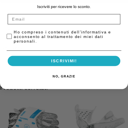
Iscriviti per ricevere lo sconto.
COD:
1310-1
Categorie:
Filo Retrattore Liquidi Accessori
,
Impronta
Privacy Policy
Ho compreso i contenuti dell'informativa e
acconsento al trattamento dei miei dati
personali.
Descrizione
Posizionatore Per Filo Retrattore Asa Posizionatore Filo Retrattore Asa
ISCRIVIMI!
NO, GRAZIE
Prodotti correlati