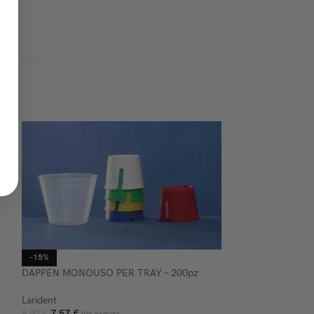
-15%
DAPPEN MONOUSO PER TRAY – 200pz
Larident
7,57
€