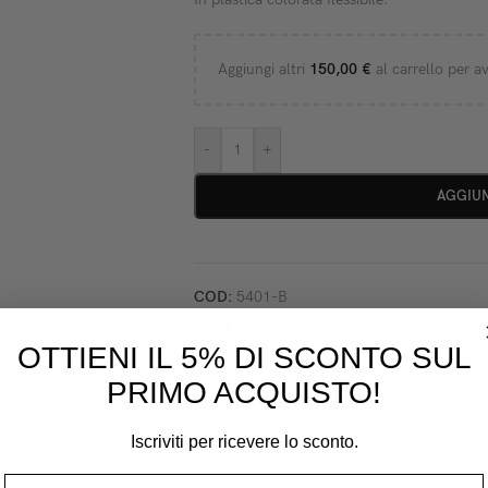
Aggiungi altri
150,00
€
al carrello per av
-
+
AGGIUN
COD:
5401-B
Categoria:
Carta Impasto Tazze Spatole
OTTIENI IL 5% DI SCONTO SUL
PRIMO ACQUISTO!
DESCRIZIONE
Iscriviti per ricevere lo sconto.