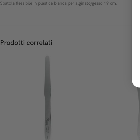
Spatola flessibile in plastica bianca per alginato/gesso 19 cm.
Prodotti correlati