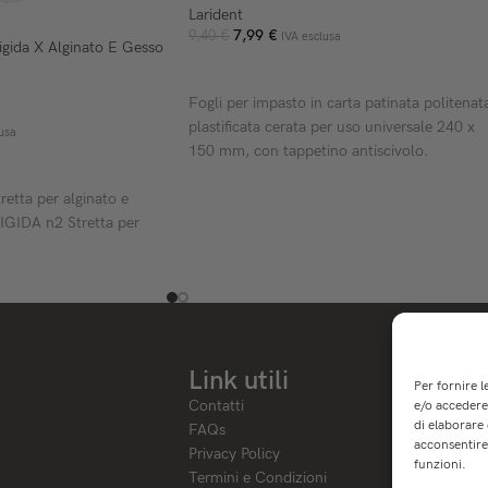
Larident
7,99
€
9,40
€
IVA esclusa
igida X Alginato E Gesso
AGGIUNGI AL CARRELLO
Fogli per impasto in carta patinata politenat
plastificata cerata per uso universale 240 x
usa
150 mm, con tappetino antiscivolo.
ELLO
tretta per alginato e
GIDA n2 Stretta per
Link utili
Per fornire 
Contatti
e/o accedere 
di elaborare
FAQs
acconsentire 
Privacy Policy
funzioni.
Termini e Condizioni