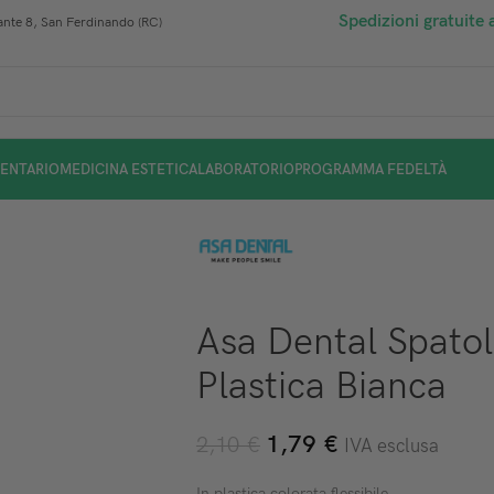
Spedizioni gratuite 
nte 8, San Ferdinando (RC)
ENTARIO
MEDICINA ESTETICA
LABORATORIO
PROGRAMMA FEDELTÀ
Asa Dental Spatola
Plastica Bianca
1,79
€
2,10
€
IVA esclusa
In plastica colorata flessibile.