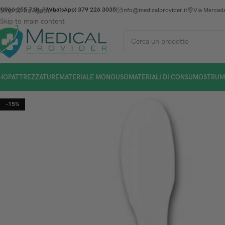
Skip to navigation
0966 255 718
(WhatsApp) 379 226 3035
info@medicalprovider.it
Via Mercada
Skip to main content
HOP
ATTREZZATURE
MATERIALE MONOUSO
MATERIALI DI CONSUMO
STRUM
-15%