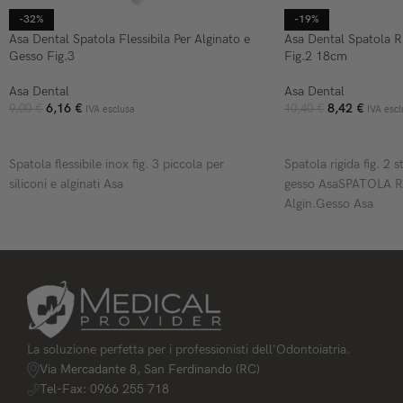
-32%
-19%
Asa Dental Spatola Flessibila Per Alginato e
Asa Dental Spatola R
Gesso Fig.3
Fig.2 18cm
Asa Dental
Asa Dental
6,16
€
8,42
€
9,00
€
10,40
€
IVA esclusa
IVA escl
AGGIUNGI AL CARRELLO
AGGIUNGI AL CARR
Spatola flessibile inox fig. 3 piccola per
Spatola rigida fig. 2 s
siliconi e alginati Asa
gesso AsaSPATOLA RI
Algin.Gesso Asa
La soluzione perfetta per i professionisti dell'Odontoiatria.
Via Mercadante 8, San Ferdinando (RC)
Tel-Fax: 0966 255 718