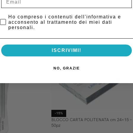
Privacy Policy
Ho compreso i contenuti dell'informativa e
acconsento al trattamento dei miei dati
personali.
ISCRIVIMI!
NO, GRAZIE
-15%
BLOCCO CARTA POLITENATA cm 24×15 –
50pz