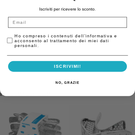
Iscriviti per ricevere lo sconto.
COD:
S2804-6
Categoria:
Portaimpronte e Resine per Tray
Privacy Policy
Ho compreso i contenuti dell'informativa e
acconsento al trattamento dei miei dati
Descrizione
personali.
Serie di 6 portaimpronte inox “PERMALOCK” forati con bordino, da L3
a L5, da U3 a U5, Asa
ISCRIVIMI!
NO, GRAZIE
Prodotti correlati