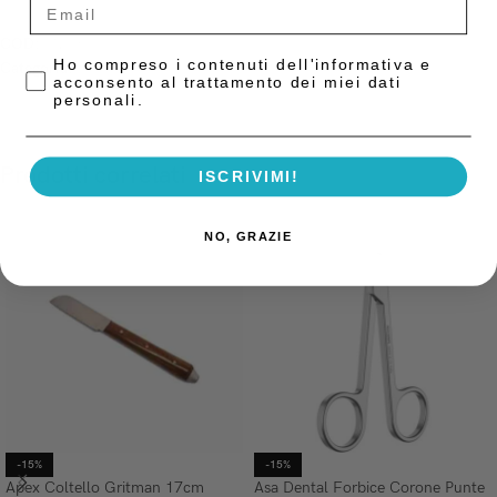
COD:
PNRB
Privacy Policy
Ho compreso i contenuti dell'informativa e
Categoria:
Strumentario Laboratorio
acconsento al trattamento dei miei dati
personali.
Prodotti correlati
ISCRIVIMI!
NO, GRAZIE
-15%
-15%
Apex Coltello Gritman 17cm
Asa Dental Forbice Corone Punte