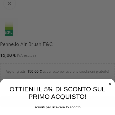
Click to enlarge
Pennello Air Brush F&C
16,08
€
IVA esclusa
Aggiungi altri
150,00
€
al carrello per avere le spedizioni gratuite!
OTTIENI IL 5% DI SCONTO SUL
-
+
PRIMO ACQUISTO!
AGGIUNGI AL CARRELLO
Iscriviti per ricevere lo sconto.