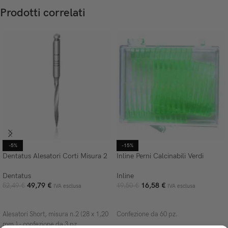
Prodotti correlati
-5%
-15%
Dentatus Alesatori Corti Misura 2
Inline Perni Calcinabili Verdi
Dentatus
Inline
49,79
€
16,58
€
52,49
€
19,50
€
IVA esclusa
IVA esclusa
AGGIUNGI AL CARRELLO
AGGIUNGI AL CARRELLO
Alesatori Short, misura n.2 (28 x 1,20
Confezione da 60 pz.
mm.) - confezione da 3 pz.