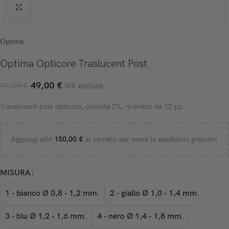
Click to enlarge
Optima
Optima Opticore Traslucent Post
49,00
€
98,59
€
IVA esclusa
Translucent post opticore, conicità 2%, ricambio da 12 pz.
Aggiungi altri
150,00
€
al carrello per avere le spedizioni gratuite!
MISURA
1 - bianco Ø 0,8 - 1,2 mm.
2 - giallo Ø 1,0 - 1,4 mm.
3 - blu Ø 1,2 - 1,6 mm.
4 - nero Ø 1,4 - 1,8 mm.