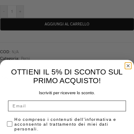
-
+
AGGIUNGI AL CARRELLO
COD:
N/A
Categoria:
Perni
OTTIENI IL 5% DI SCONTO SUL
Descrizione
PRIMO ACQUISTO!
FOTO ATTIVAZIONE DEI MATERIALI DUALI
I perni traslucenti Opticore favoriscono la fotoattivazione veicolando la
Iscriviti per ricevere lo sconto.
luce nel canale endodontico.
La foto polimerizzazione dei materiali duali è raccomandata ogni
qualvolta sia possibile per ottenere migliori proprietà meccaniche ed
adesive.
Privacy Policy
Ho compreso i contenuti dell'informativa e
acconsento al trattamento dei miei dati
personali.
FORTI ED ELASTICI