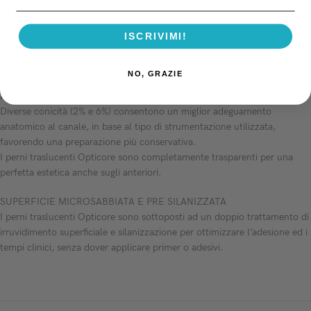
Le fibre Tri-glass, impiegate in campo militare, offrono una resistenza
all’impatto (resilienza) tre volte superiore a quella del carbonio.
Un modulo elastico prossimo a quello della dentina, assicura una
ISCRIVIMI!
perfetta integrazione meccanica con la radice, riducendo il rischio di
fratture.
NO, GRAZIE
ANATOMICI ED ESTETICI
Diverse conicità (2% e 6%) consentono un miglior adeguamento
anatomico al canale, in base al tipo di strumentazione utilizzata,
favorendo una preparazione più conservativa.
I perni traslucenti Opticore sono completamente trasparenti per una
perfetta estetica anche sugli anteriori.
SUPERFICIE MICROSABBIATA E PRE SILANIZZATA
I perni traslucenti Opticore sono sottoposti ad un doppio trattamento di
irruvidimento superficiale e silanizzazione per ottimizzare l’adesione ed i
tempi clinici, senza dover applicare primer o adesivi.