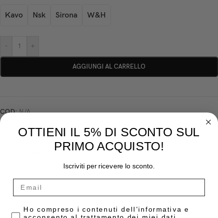
Kavo
Nsk
Sirona
W&H
-
+
AGGIUNGI AL CARRELLO
COD:
N/A
Categoria:
Manipoli-Contrangoli-Turbine
OTTIENI IL 5% DI SCONTO SUL
PRIMO ACQUISTO!
Descrizione
Turbine potenti, stabili e confortevoli dotate di corpo in titanio con
Iscriviti per ricevere lo sconto.
trattamento Duragrip. Le dimensioni ridotte assicurano una facilità d’uso
ottimale.
Caratteristiche:
Privacy Policy
Ho compreso i contenuti dell'informativa e
acconsento al trattamento dei miei dati