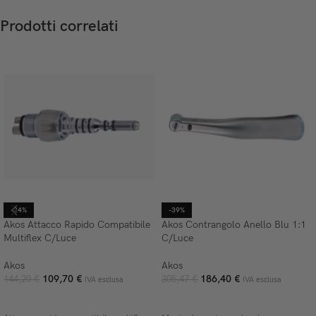
Prodotti correlati
-24%
-39%
Akos Attacco Rapido Compatibile
Akos Contrangolo Anello Blu 1:1
Multiflex C/Luce
C/Luce
Akos
Akos
109,70
€
186,40
€
144,20
€
305,47
€
IVA esclusa
IVA esclusa
AGGIUNGI AL CARRELLO
AGGIUNGI AL CARRELLO