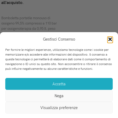
all'acquisto.
LEGGI TUTTO
Bomboletta portatile monouso di
ossigeno 99,5% compresso a 110 bar
per ossigenoterapia da 0,95 lt. peso
1,3 kg con valvola di chiusura
Gestisci Consenso
completo di erogatore, tempo
erogazione 13 minuti, 70.B0200
Argon - Prodotto farmaceutico
Per fornire le migliori esperienze, utilizziamo tecnologie come i cookie per
memorizzare e/o accedere alle informazioni del dispositivo. Il consenso a
riservato agli iscritti all'Ordine dei
queste tecnologie ci permetterà di elaborare dati come il comportamento di
u
Medici Chirurghi e degli Odontoiatri
La soluzione perfetta per i professionisti dell'Odontoiatria.
navigazione o ID unici su questo sito. Non acconsentire o ritirare il consenso
con obbligo di invio ricetta
Via Mercadante 8, San Ferdinando (RC)
C
può influire negativamente su alcune caratteristiche e funzioni.
all'indirizzo email:
Tel-Fax: 0966 255 718
F
ordini@medicalprovider.it
WhatsApp: 379 226 3035
P
Accetta
info@medicalprovider.it
P
T
Nega
e
C
Visualizza preferenze
MEDICAL PROVIDER s.r.l.
. P.IVA 03184520801