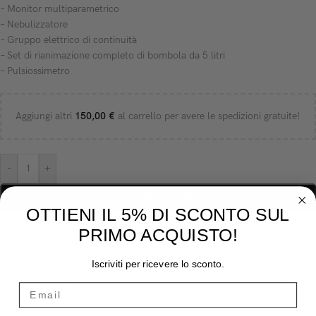
– Monitor multiparametrico
– Nebulizzatore
– Gruppo elettrico di continuità
– Set di rianimazione completo di bombola da 5 litri
– Pulsiossimetro
Aggiungi altri
150,00
€
al carrello per avere le spedizioni gratuite!
-
+
AGGIUNGI AL CARRELLO
OTTIENI IL 5% DI SCONTO SUL
PRIMO ACQUISTO!
COD:
802/00
Iscriviti per ricevere lo sconto.
Categorie:
Medicali e Rianimazione
,
Mobili-Carrelli-Banchi-Arredi