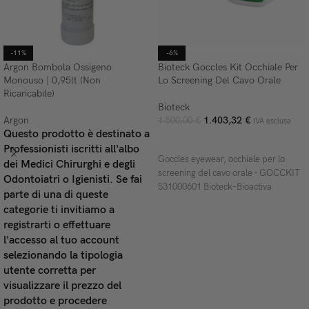
-11%
-6%
Argon Bombola Ossigeno
Bioteck Goccles Kit Occhiale Per
Monouso | 0,95lt (Non
Lo Screening Del Cavo Orale
Ricaricabile)
Bioteck
Argon
1.403,32
€
1.500,00
€
IVA esclusa
Questo prodotto è destinato a
AGGIUNGI AL CARRELLO
Professionisti iscritti all'albo
Goccles eyewear, occhiale per lo
dei Medici Chirurghi e degli
screening del cavo orale - GOCCKIT
Odontoiatri o Igienisti. Se fai
531000601 Bioteck-Bioactiva
parte di una di queste
categorie ti invitiamo a
registrarti o effettuare
l'accesso al tuo account
selezionando la tipologia
utente corretta per
visualizzare il prezzo del
prodotto e procedere