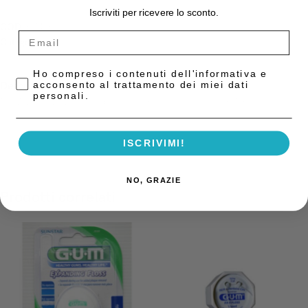
Iscriviti per ricevere lo sconto.
COD:
5742510
Categoria:
Igiene Orale
Privacy Policy
Ho compreso i contenuti dell'informativa e
acconsento al trattamento dei miei dati
Descrizione
personali.
MIRA 2 TON rivelatore di placca – 50 compresse – 605765 Hager &
Werken
ISCRIVIMI!
NO, GRAZIE
Prodotti correlati