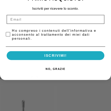
Iscriviti per ricevere lo sconto.
COD:
6090127
Categoria:
Frese Tungsteno
Privacy Policy
Ho compreso i contenuti dell'informativa e
acconsento al trattamento dei miei dati
Descrizione
personali.
Frese tungsteno per turbina FG-314 HM1 014 (ISO 001001) confezione
da 5 pz. Meisinger
ISCRIVIMI!
NO, GRAZIE
Prodotti correlati