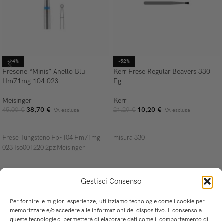
-14%
-52%
Fresone “Minis” Anello Blu
Kerr Frese Regular Beavers 330
Hm71mg 104 023
Fg
Meisinger
Kerr
38,70
€
10,20
€
45,00
€
21,29
€
IVA esclusa
IVA esclusa
AGGIUNGI AL CARRELLO
AGGIUNGI AL CARRELLO
Frese Tungsteno Hp-104 Hm71mg
misura 330
023 Iso001220 2pz Meisinger
Gestisci Consenso
Per fornire le migliori esperienze, utilizziamo tecnologie come i cookie per
memorizzare e/o accedere alle informazioni del dispositivo. Il consenso a
queste tecnologie ci permetterà di elaborare dati come il comportamento di